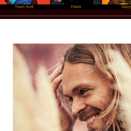
Travis Scott
Future
Slayyyer
Star Statement Interntioanl / Pohlman