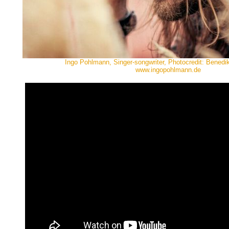
Ingo Pohlmann, Singer-songwriter, Photocredit: Bened
www.ingopohlmann.de