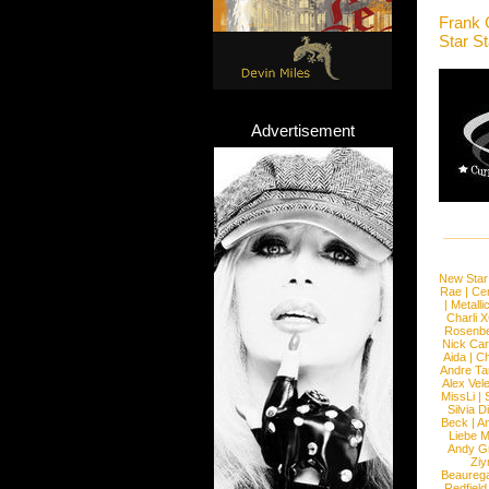
Frank 
Star S
Advertisement
New Star
Rae
|
Cen
|
Metalli
Charli 
Rosenb
Nick Car
Aida
|
Ch
Andre Ta
Alex Vel
MissLi
|
Silvia D
Beck
|
An
Liebe M
Andy G
Ziy
Beaureg
Redfield