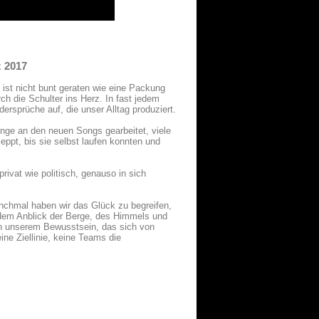
 2017
st nicht bunt geraten wie eine Packung
urch die Schulter ins Herz. In fast jedem
ersprüche auf, die unser Alltag produziert.
nge an den neuen Songs gearbeitet, viele
ppt, bis sie selbst laufen konnten und
privat wie politisch, genauso in sich
anchmal haben wir das Glück zu begreifen,
on dem Anblick der Berge, des Himmels und
 in unserem Bewusstsein, das sich von
ine Ziellinie, keine Teams die