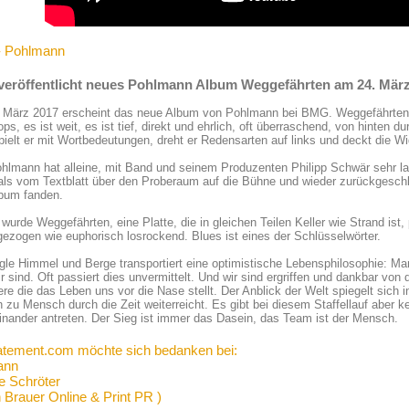
- Pohlmann
eröffentlicht neues Pohlmann Album Weggefährten am 24. März
 März 2017 erscheint das neue Album von Pohlmann bei BMG. Weggefährten i
ps, es ist weit, es ist tief, direkt und ehrlich, oft überraschend, von hinten d
ielt er mit Wortbedeutungen, dreht er Redensarten auf links und deckt die Wid
hlmann hat alleine, mit Band und seinem Produzenten Philipp Schwär sehr la
s vom Textblatt über den Proberaum auf die Bühne und wieder zurückgeschle
lbum fanden.
wurde Weggefährten, eine Platte, die in gleichen Teilen Keller wie Strand ist, 
ezogen wie euphorisch losrockend. Blues ist eines der Schlüsselwörter.
gle Himmel und Berge transportiert eine optimistische Lebensphilosophie: M
r sind. Oft passiert dies unvermittelt. Und wir sind ergriffen und dankbar v
re die das Leben uns vor die Nase stellt. Der Anblick der Welt spiegelt sich
zu Mensch durch die Zeit weiterreicht. Es gibt bei diesem Staffellauf aber ke
nander antreten. Der Sieg ist immer das Dasein, das Team ist der Mensch.
atement.com möchte sich bedanken bei:
ann
e Schröter
n Brauer Online & Print PR )