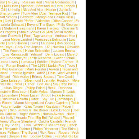
sby
|
G-Eazy
|
Russian Red
|
Martin Goldenbaum
|
a
|
Miss Bex
|
Spencer
|
Bam And Mr.Dero
|
Kopek
|
Gill
|
Unheilig
|
Nico And Vinz
|
Hozier
|
Jamie N
Sharron Levy
|
Tony Allen
|
Atari Teenage Riot
|
The
Matt Simons
|
Cazzette
|
Mynga and Cosmo Klein
|
rt
|
OMI
|
David Pfeffer
|
Valentine
|
Dillon Cooper
|
Ex
aziella Schazad
|
Beyond The Black
|
Philip George
|
z
|
Stefanie Heinzmann
|
Karen Harding
|
Christine &
ne Dragons
|
Shake Shake Go
|
Anti Social Media
|
obert Redweik
|
Pool
|
Tagtraeumer
|
Andreas Moe
|
|
Lena MeyerLandrut
|
Francesca Belmonte
|
Loic
nty
|
Greg Holden
|
Hurts
|
Laupaire
|
Bob Spring
|
een Days
|
Carly Rae Jepsen
|
U2
|
Namika
|
Osvaldo
y
|
The Weeknd
|
Helen Schneider
|
Louane Emera
|
|
Eros Ramazzotti
|
Yelawolf
|
Demi Lovato
|
Mary J
bert Groenemeyer
|
Keith Richards
|
Gwen Stefani
|
Leona Lewis
|
Lumaraa
|
Schiller
|
Mylene Farmer
|
5
ry
|
Ronan Keating
|
The 1975
|
Larkin Poe
|
Topic
|
|
Max Giesinger
|
Mark Forster
|
AaRon
|
Tegan and
ainor
|
Enrique Iglesias
|
Adele
|
Delle
|
Alan Walker
|
Slimani
|
Rick Astley
|
Britney Spears
|
Tom Odell
|
|
Zara Larsson
|
Silbermond
|
Jennifer Rostock
|
Mike
iteside
|
Pitbull
|
Usher
|
Bon Jovi
|
Sia
|
Izzy Bizu
|
|
Lukas Rieger
|
Philipp Poisel
|
Beck
|
Rebecca
nsteinn Einarsson
|
Katie Melua
|
Maroon 5
|
Louis
e Legendary
|
Major Lazer
|
Afrob
|
Fickle Friends
|
|
Yasutaka Nakata
|
Dave
|
Shy Luv
|
Jamiroquai
|
e Bloom
|
Marco Mengoni and Grace Capristo
|
Tokio
|
Future
|
Lotte
|
Kyles Tolone
|
Kasabian
|
Faber
|
ayer
|
Nico Santos & The Broiler
|
Little Dragon
|
Joel
la Cabello
|
Roger Waters
|
Natalia Avelon
|
Naaz
|
rick Kelly
|
Arcade Fire
|
Big Boi
|
Wrabel
|
Pharrell
Kenny Wayne Shepherd
|
Culcha Candela
|
French
d
|
Jay Sean
|
T Pain
|
Wizkid
|
Elvis Presley
|
Black
n
|
Benjamin Richter
|
Philipp Dittberner
|
The Shins
|
ses Pelham
|
The Script
|
Rick Ross
|
Rogers
|
Arch
Band
|
Bryson Tiller
|
Bootsy Collins
|
First Aid Kit
|
Lo