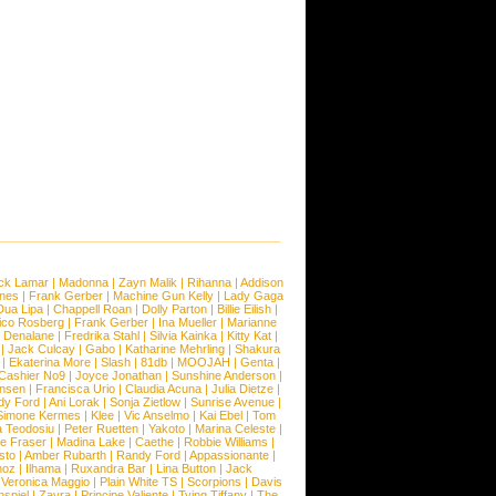
ck Lamar
|
Madonna
|
Zayn Malik
|
Rihanna
|
Addison
ones
|
Frank Gerber
|
Machine Gun Kelly
|
Lady Gaga
Dua Lipa
|
Chappell Roan
|
Dolly Parton
|
Billie Eilish
|
ico Rosberg
|
Frank Gerber
|
Ina Mueller
|
Marianne
 Denalane
|
Fredrika Stahl
|
Silvia Kainka
|
Kitty Kat
|
|
Jack Culcay
|
Gabo
|
Katharine Mehrling
|
Shakura
|
Ekaterina More
|
Slash
|
81db
|
MOOJAH
|
Genta
|
Cashier No9
|
Joyce Jonathan
|
Sunshine Anderson
|
ansen
|
Francisca Urio
|
Claudia Acuna
|
Julia Dietze
|
dy Ford
|
Ani Lorak
|
Sonja Zietlow
|
Sunrise Avenue
|
Simone Kermes
|
Klee
|
Vic Anselmo
|
Kai Ebel
|
Tom
a Teodosiu
|
Peter Ruetten
|
Yakoto
|
Marina Celeste
|
e Fraser
|
Madina Lake
|
Caethe
|
Robbie Williams
|
sto
|
Amber Rubarth
|
Randy Ford
|
Appassionante
|
noz
|
Ilhama
|
Ruxandra Bar
|
Lina Button
|
Jack
|
Veronica Maggio
|
Plain White TS
|
Scorpions
|
Davis
nspiel
|
Zayra
|
Principe Valiente
|
Tying Tiffany
|
The