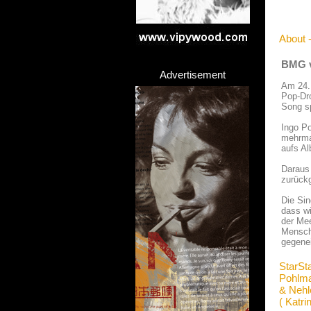
About 
BMG v
Advertisement
Am 24.
Pop-Dro
Song sp
Ingo Po
mehrmal
aufs A
Daraus 
zurückg
Die Sin
dass wi
der Mee
Mensch 
gegenei
StarSt
Pohlm
& Nehl
( Katri