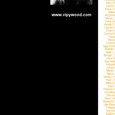
Slot
|
R
Lazee
Boys
|
R
Yolan
McDona
Mess
|
Toka
|
M
Hewitt
|
L
Lashes
Cherri
Cierra R
How
Devec
Chevin
Iggy Azal
MSMR
Aplin
|
Berger
|
|
Ace W
Star An
Krewel
James
Jillett
Black
Veeby
|
Y
Year
|
Mikky 
Says
Paloma F
|
Roofto
|
Ricard
Saris
|
A
Marashi
Lilja Blo
Felidae
Second
Malinc