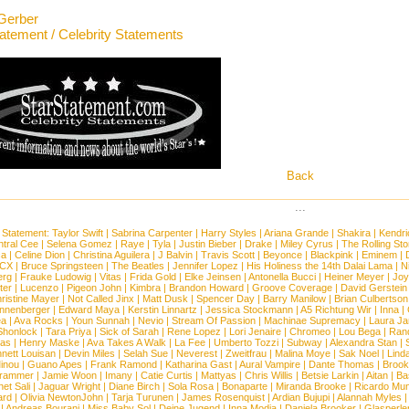
Gerber
tatement / Celebrity Statements
Back
...
 Statement:
Taylor Swift
|
Sabrina Carpenter
|
Harry Styles
|
Ariana Grande
|
Shakira
|
Kendri
tral Cee
|
Selena Gomez
|
Raye
|
Tyla
|
Justin Bieber
|
Drake
|
Miley Cyrus
|
The Rolling St
ca
|
Celine Dion
|
Christina Aguilera
|
J Balvin
|
Travis Scott
|
Beyonce
|
Blackpink
|
Eminem
|
XCX
|
Bruce Springsteen
|
The Beatles
|
Jennifer Lopez
|
His Holiness the 14th Dalai Lama
|
N
erg
|
Frauke Ludowig
|
Vitas
|
Frida Gold
|
Elke Jeinsen
|
Antonella Bucci
|
Heiner Meyer
|
Joy
ter
|
Lucenzo
|
Pigeon John
|
Kimbra
|
Brandon Howard
|
Groove Coverage
|
David Gerstein
ristine Mayer
|
Not Called Jinx
|
Matt Dusk
|
Spencer Day
|
Barry Manilow
|
Brian Culbertson
nnenberger
|
Edward Maya
|
Kerstin Linnartz
|
Jessica Stockmann
|
A5 Richtung Wir
|
Inna
|
ea
|
Ava Rocks
|
Youn Sunnah
|
Nevio
|
Stream Of Passion
|
Machinae Supremacy
|
Laura J
Shonlock
|
Tara Priya
|
Sick of Sarah
|
Rene Lopez
|
Lori Jenaire
|
Chromeo
|
Lou Bega
|
Ran
ias
|
Henry Maske
|
Ava Takes A Walk
|
La Fee
|
Umberto Tozzi
|
Subway
|
Alexandra Stan
|
nett Louisan
|
Devin Miles
|
Selah Sue
|
Neverest
|
Zweitfrau
|
Malina Moye
|
Sak Noel
|
Lind
inou
|
Guano Apes
|
Frank Ramond
|
Katharina Gast
|
Aural Vampire
|
Dante Thomas
|
Brook
rammer
|
Jamie Woon
|
Imany
|
Catie Curtis
|
Mattyas
|
Chris Willis
|
Betsie Larkin
|
Aitan
|
Ba
net Sali
|
Jaguar Wright
|
Diane Birch
|
Sola Rosa
|
Bonaparte
|
Miranda Brooke
|
Ricardo Mu
ard
|
Olivia NewtonJohn
|
Tarja Turunen
|
James Rosenquist
|
Ardian Bujupi
|
Alannah Myles
|
Andreas Bourani
|
Miss Baby Sol
|
Deine Jugend
|
Inna Modja
|
Daniela Brooker
|
Glasperle