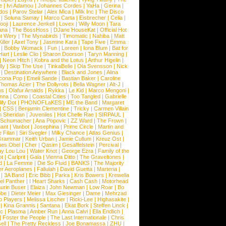
e
|
Ivi Adamou
|
Johannes Cordes
|
YaHa
|
Gerina
|
dos
|
Parov Stelar
|
Alex Mica
|
Milk Inc
|
The Disco
|
Soluna Samay
|
Marco Carta
|
Eisbrecher
|
Celia
|
ooji
|
Laurence Jenkell
|
Lovex
|
Willy Moon
|
Tara
ana
|
The BossHoss
|
DJane HouseKat
|
Official Hot
t Wery
|
The Mynabirds
|
Timomatic
|
Nahiba
|
Matt
iller
|
Axel Tony
|
Jasmine Kara
|
Tape Five
|
Emma
|
Bobby Womack
|
Fun
|
Loreen
|
Iona Blum
|
Bat for
Hart
|
Leslie Clio
|
Sharon Doorson
|
Taryn Manning
|
|
Neon Hitch
|
Kobra and the Lotus
|
Arthur Higelin
|
ly
|
Skip The Use
|
TinkaBelle
|
Ola Svensson
|
Nick
|
Destination Anywhere
|
Black and Jones
|
Alina
cona Pop
|
Emeli Sande
|
Bastian Baker
|
Caroline
Thomas Azier
|
The Dollyrots
|
Bella Wagner
|
Alt-J
|
es
|
Olafur Arnalds
|
Rykka
|
Le Kid
|
Marco Mengoni
|
enna
|
Como
|
Coastal Cities
|
Too Tangled
|
Gabrielle
ify Dot
|
PHONOFLaKES
|
ME the Band
|
Margaret
|
CSS
|
Benjamin Clementine
|
Tricky
|
Carmen Villain
 Sheridan
|
Juveniles
|
Hot Chelle Rae
|
SIRPAUL
|
l Schumacher
|
Ana Popovic
|
ZZ Ward
|
The Frown
|
hant
|
Vanbot
|
Josephina
|
Prime Circle
|
Martin and
 Filan
|
Siri Svegler
|
Milky Chance
|
Atlas Genius
|
Grammar
|
Keith Urban
|
Jamie Cullum
|
Kreuz Ost
|
nes Obel
|
Cher
|
Qasim
|
Gesaffelstein
|
Percival
|
ay Lou Lou
|
Water Knot
|
George Ezra
|
Family of the
ot
|
Carlprit
|
Gala
|
Vienna Ditto
|
The Graveltones
|
d
|
La Femme
|
Die So Fluid
|
BANKS
|
The Majority
r Aeroplanes
|
Fallulah
|
David Guetta
|
Marteria
|
|
3A Band
|
Eric Bibb
|
Parka
|
Kris Bowers
|
Krewella
el Panther
|
I Heart Sharks
|
Cash Cash
|
Motorhead
urin Buser
|
Elaiza
|
John Newman
|
Low Roar
|
Bo
obe
|
Dieter Meier
|
Max Giesinger
|
Dame
|
Mehrzad
o Players
|
Melissa Lischer
|
Ricki-Lee
|
Highasakite
|
|
Kina Grannis
|
Santana
|
Ekat Bork
|
Steffen Linck
|
nc
|
Plasma
|
Amber Run
|
Anna Calvi
|
Ella Endlich
|
|
Foster the People
|
The Last Internationale
|
Chris
ell
|
The Pretty Reckless
|
Joe Bonamassa
|
ZHU
|