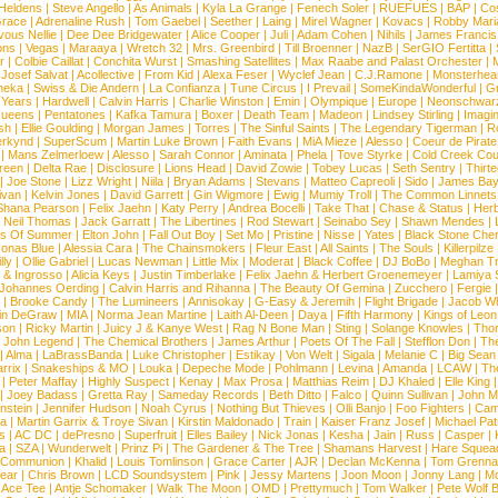
 Heldens
|
Steve Angello
|
As Animals
|
Kyla La Grange
|
Fenech Soler
|
RUEFUES
|
BAP
|
Co
race
|
Adrenaline Rush
|
Tom Gaebel
|
Seether
|
Laing
|
Mirel Wagner
|
Kovacs
|
Robby Mari
vous Nellie
|
Dee Dee Bridgewater
|
Alice Cooper
|
Juli
|
Adam Cohen
|
Nihils
|
James Francis 
ns
|
Vegas
|
Maraaya
|
Wretch 32
|
Mrs. Greenbird
|
Till Broenner
|
NazB
|
SerGIO Fertitta
|
r
|
Colbie Caillat
|
Conchita Wurst
|
Smashing Satellites
|
Max Raabe and Palast Orchester
|
|
Josef Salvat
|
Acollective
|
From Kid
|
Alexa Feser
|
Wyclef Jean
|
C.J.Ramone
|
Monsterhea
neka
|
Swiss & Die Andern
|
La Confianza
|
Tune Circus
|
I Prevail
|
SomeKindaWonderful
|
Gr
 Years
|
Hardwell
|
Calvin Harris
|
Charlie Winston
|
Emin
|
Olympique
|
Europe
|
Neonschwar
Queens
|
Pentatones
|
Kafka Tamura
|
Boxer
|
Death Team
|
Madeon
|
Lindsey Stirling
|
Imagi
sh
|
Ellie Goulding
|
Morgan James
|
Torres
|
The Sinful Saints
|
The Legendary Tigerman
|
R
rkynd
|
SuperScum
|
Martin Luke Brown
|
Faith Evans
|
MiA Mieze
|
Alesso
|
Coeur de Pirate
|
Mans Zelmerloew
|
Alesso
|
Sarah Connor
|
Aminata
|
Phela
|
Tove Styrke
|
Cold Creek Cou
reen
|
Delta Rae
|
Disclosure
|
Lions Head
|
David Zowie
|
Tobey Lucas
|
Seth Sentry
|
Thirt
|
Joe Stone
|
Lizz Wright
|
Niila
|
Bryan Adams
|
Stevans
|
Matteo Capreoli
|
Sido
|
James Ba
ivan
|
Kelvin Jones
|
David Garrett
|
Gin Wigmore
|
Ewig
|
Mumiy Troll
|
The Common Linnets
Shana Pearson
|
Felix Jaehn
|
Katy Perry
|
Andrea Bocelli
|
Take That
|
Chase & Status
|
Her
|
Neil Thomas
|
Jack Garratt
|
The Libertines
|
Rod Stewart
|
Seinabo Sey
|
Shawn Mendes
|
s Of Summer
|
Elton John
|
Fall Out Boy
|
Set Mo
|
Pristine
|
Nisse
|
Yates
|
Black Stone Cher
onas Blue
|
Alessia Cara
|
The Chainsmokers
|
Fleur East
|
All Saints
|
The Souls
|
Killerpilze
lly
|
Ollie Gabriel
|
Lucas Newman
|
Little Mix
|
Moderat
|
Black Coffee
|
DJ BoBo
|
Meghan Tr
 & Ingrosso
|
Alicia Keys
|
Justin Timberlake
|
Felix Jaehn & Herbert Groenemeyer
|
Lamiya 
Johannes Oerding
|
Calvin Harris and Rihanna
|
The Beauty Of Gemina
|
Zucchero
|
Fergie
|
Brooke Candy
|
The Lumineers
|
Annisokay
|
G-Easy & Jeremih
|
Flight Brigade
|
Jacob Wh
in DeGraw
|
MIA
|
Norma Jean Martine
|
Laith Al-Deen
|
Daya
|
Fifth Harmony
|
Kings of Leon
son
|
Ricky Martin
|
Juicy J & Kanye West
|
Rag N Bone Man
|
Sting
|
Solange Knowles
|
Thor
|
John Legend
|
The Chemical Brothers
|
James Arthur
|
Poets Of The Fall
|
Stefflon Don
|
Th
|
Alma
|
LaBrassBanda
|
Luke Christopher
|
Estikay
|
Von Welt
|
Sigala
|
Melanie C
|
Big Sean
rrix
|
Snakeships & MO
|
Louka
|
Depeche Mode
|
Pohlmann
|
Levina
|
Amanda
|
LCAW
|
Th
|
Peter Maffay
|
Highly Suspect
|
Kenay
|
Max Prosa
|
Matthias Reim
|
DJ Khaled
|
Elle King
|
Joey Badass
|
Gretta Ray
|
Sameday Records
|
Beth Ditto
|
Falco
|
Quinn Sullivan
|
John M
nstein
|
Jennifer Hudson
|
Noah Cyrus
|
Nothing But Thieves
|
Olli Banjo
|
Foo Fighters
|
Cami
na
|
Martin Garrix & Troye Sivan
|
Kirstin Maldonado
|
Train
|
Kaiser Franz Josef
|
Michael Pat
s
|
AC DC
|
dePresno
|
Superfruit
|
Elles Bailey
|
Nick Jonas
|
Kesha
|
Jain
|
Russ
|
Casper
|
a
|
SZA
|
Wunderwelt
|
Prinz Pi
|
The Gardener & The Tree
|
Shamans Harvest
|
Hare Squea
 Communion
|
Khalid
|
Louis Tomlinson
|
Grace Carter
|
AJR
|
Declan McKenna
|
Tom Grenna
Bear
|
Chris Brown
|
LCD Soundsystem
|
Pink
|
Jessy Martens
|
Joon Moon
|
Jonny Lang
|
Mo
|
Ace Tee
|
Antje Schomaker
|
Walk The Moon
|
OMD
|
Prettymuch
|
Tom Walker
|
Pete Wolf 