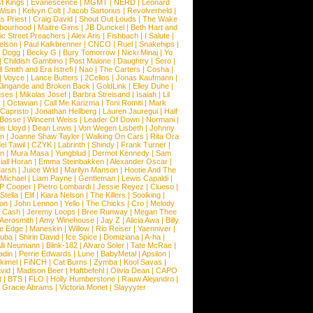
t Kings
|
Evanescence
|
MGMT
|
NERD
|
Leonard
Wisin
|
Kelvyn Colt
|
Jacob Sartorius
|
Revolverheld
|
s Priest
|
Craig David
|
Shout Out Louds
|
The Wake
bourhood
|
Maitre Gims
|
JB Dunckel
|
Beth Hart and
c Street Preachers
|
Alex Aris
|
Fishbach
|
I Salute
|
Nelson
|
Paul Kalkbrenner
|
CNCO
|
Ruel
|
Snakehips
|
 Dogg
|
Becky G
|
Bury Tomorrow
|
Nicki Minaj
|
Yo
|
Childish Gambino
|
Post Malone
|
Daughtry
|
Sero
|
 Smith and Era Istrefi
|
Nao
|
The Carters
|
Cosha
|
|
Voyce
|
Lance Butters
|
2Cellos
|
Jonas Kaufmann
|
lingande and Broken Back
|
GoldLink
|
Elley Duhe
|
ses
|
Mikolas Josef
|
Barbra Streisand
|
Isaiah
|
Lil
y
|
Octavian
|
Call Me Karizma
|
Toni Romiti
|
Mark
Capristo
|
Jonathan Hellberg
|
Lauren Jauregui
|
Half
Bosse
|
Wincent Weiss
|
Leader Of Down
|
Normani
|
s Lloyd
|
Dean Lewis
|
Von Wegen Lisbeth
|
Johnny
wn
|
Joanne Shaw Taylor
|
Walking On Cars
|
Rita Ora
el Tawil
|
CZYK
|
Labrinth
|
Shindy
|
Frank Turner
|
en
|
Mura Masa
|
Yungblud
|
Dermot Kennedy
|
Sam
iall Horan
|
Emma Steinbakken
|
Alexander Oscar
|
Marsh
|
Juice Wrld
|
Marilyn Manson
|
Hootie And The
Michael
|
Liam Payne
|
Gentleman
|
Lewis Capaldi
|
P Cooper
|
Pietro Lombardi
|
Jessie Reyez
|
Clueso
|
Stella
|
Elif
|
Kiara Nelson
|
The Killers
|
Soolking
|
on
|
John Lennon
|
Yello
|
The Chicks
|
Cro
|
Melody
 Cash
|
Jeremy Loops
|
Bree Runway
|
Megan Thee
Aerosmith
|
Amy Winehouse
|
Jay Z
|
Alicia Awa
|
Billy
he Edge
|
Maneskin
|
Willow
|
Rio Reiser
|
Yaenniver
|
huba
|
Shirin David
|
Ice Spice
|
Domiziana
|
A-ha
|
lli Neumann
|
Blink-182
|
Alvaro Soler
|
Tate McRae
|
adin
|
Perrie Edwards
|
Lune
|
BabyMetal
|
Apsilon
|
kkimel
|
FiNCH
|
Cat Burns
|
Zymba
|
Kool Savas
|
vid
|
Madison Beer
|
Haftbefehl
|
Olivia Dean
|
CAPO
t
|
BTS
|
FLO
|
Holly Humberstone
|
Rauw Alejandro
|
|
Gracie Abrams
|
Victoria Monet
|
Slayyyter