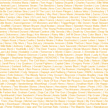
asheeda
|
Kristina Maria
|
Valerie
|
Tom Hugo
|
Tatiana Okupnik
|
Charles Fazzino
|
Ellie Whit
|
Android Lust
|
Johannes Strate
|
Tim Bendzko
|
Samy Deluxe
|
Wynter Gordon
|
Los Colora
ight Said Fred
|
Harris and Ford
|
Noelia
|
Arno Cost
|
Akcent
|
Mobilee
|
Afrojack
|
Kim Gloss
da Be Cool
|
Adrian Sina
|
Lord Of The Lost
|
Ich Kann Fliegen
|
Julissa Veloz
|
Donkeyboy
|
T
ld
|
Ida Corr
|
Crystal Waters
|
Medina
|
Viky Red
|
Sisse Marie
|
Amanda Mair
|
Zazou
|
Oce
Mike Candys
|
Alex Clare
|
DJ Lord Jazz
|
Edgar Askelovic
|
Akcent
|
Yuna
|
Serebro
|
Lauren
auro Perucchetti
|
Jack Holiday
|
Alice Francis
|
Avicii
|
Lana Del Rey
|
Patrick Miller
|
Radio K
ittle Boots
|
Katzenjammer
|
Of Monsters and Men
|
Triggerfinger
|
Mic Donet
|
Noah Stewart
|
Graffiti6
|
Gerard
|
Miriam Bryant
|
Asaf Avidan
|
Jessie Ware
|
Swedish House Mafia
|
Beth 
 Bomb
|
Mia Martina
|
Sarah Hackett
|
The Young Professionals
|
Caro Emerald
|
Bryan Ferry
amirez
|
Richard Durand
|
Michael Canitrot
|
Ally Sereda
|
Miu
|
Death by Chocolate
|
Deap Val
ard
|
Dolcenera
|
Jake Bugg
|
Kris Menace
|
Rainy Milo
|
Jeff M Dixon
|
Any Color Black
|
Yen
erski
|
A Life Divided
|
Ramona Rotstich
|
Mia Diekow
|
Linda Hesse
|
Soehne Mannheims
|
I
|
Ntjam Rosie
|
Flavia Coelho
|
Sandra Nkake
|
Follow YourInstinct
|
Lauter Leben
|
Jaqee
|
ea
|
Nena
|
Olly Murs
|
Toya DeLazy
|
Amanda Jenssen
|
Eddie TheGun
|
Neon Dogs
|
Grim
|
Wild Belle
|
Anthony Callea
|
Zibbz
|
Sade Serena
|
Jack Savoretti
|
Richard Orlinski
|
Aino V
Jonas Myrin
|
Youthkills
|
ZAZ
|
The Deer Tracks
|
Kensington
|
Nicole Musoni
|
Baby K
|
Ampl
Last Like Deep
|
Kodaline
|
Lorde
|
Tomorrow´s World
|
Claire
|
Jessie J
|
Emmelie de Forest
ilder
|
Eklipse
|
Sharon Doorson
|
Carlos Vives
|
Emilie Autumn
|
Jesper Munk
|
Lady A
|
Ryan
d Dagger
|
Stephanie Neigel
|
Megaloh
|
NONONO
|
The Strypes
|
Bahar
|
Mad Heart
|
Danie
la
|
Johnossi
|
Le Youth
|
The Civil Wars
|
Heinrich von Handzahm
|
Rag Dolls
|
Nelson
|
Ellip
|
Jarell Perry
|
Ivy Quainoo
|
Crystal Fighters
|
Capital Cities
|
Gregory Porter
|
Club8
|
Shane
e Johnson
|
Garland Jeffreys
|
Gerald Clayton
|
Lescop
|
James Blunt
|
Hugh Laurie
|
London 
 Onassis
|
Wes Mack
|
Ben Pearce
|
Antun Opic
|
KC Da Rookee
|
Harleighblu
|
Ife Mora
|
Ag
vonne Catterfeld
|
Cody Simpson
|
Dapayk and Padberg
|
Patricia Kaas
|
PAPA
|
Junkista
|
S
Muse
|
Fefe Dobson
|
The Bloody Nerve
|
Hey Ocean!
|
Boyzone
|
Charles Bradley
|
Isac Elli
Ekko
|
Aloe Blacc
|
Flo Bauer
|
Like Swimming
|
The Brew
|
R5 Group
|
Shawn The Savage Ki
|
Jenix
|
Wille And The Bandits
|
MO
|
Style Of Eye
|
Paint Me Picasso
|
Susanne Blech
|
Pape
aith
|
Oonagh
|
Vandenbergs MoonKings
|
Ozark Henry
|
Nessi
|
Jonathan Kluth
|
Die Happy
p Runners
|
Two Wooden Stones
|
Anna Aaron
|
Herzdame
|
Animal Trainer
|
Pixies
|
IVO
|
Ste
o Bielecki
|
Otto Normal
|
Pentatonix
|
Sophie Hunger
|
The Arkanes
|
Amando Quattrone
|
La
lle Farben feat. Graham Candy
|
Doja Cat
|
Eat The Gun
|
Douglas Greed
|
Marmozets
|
J K
|
Synthkartell
|
Ham Sandwich
|
Fiona Bevan
|
Aneta Sablik
|
Duke Dumont
|
Flip Grater
|
Bing
om
|
Indiana
|
Sofi de la Torre
|
George Ioannou
|
The Dark Tenor
|
Tove Lo
|
Example
|
Foxes
 Trick
|
Eau Rouge
|
Michel van Dyke
|
Michel De Biasio
|
Gregor Meyle
|
My First Band
|
Zi
city
|
Eisenhauer
|
Woody Pitney
|
A Great Big World
|
Sam Smith
|
ANSA
|
La Rochelle Band
hak
|
Porter Robinson
|
Iggy and The German Kids
|
Iyeoka
|
The Majority Says
|
Klangkaruss