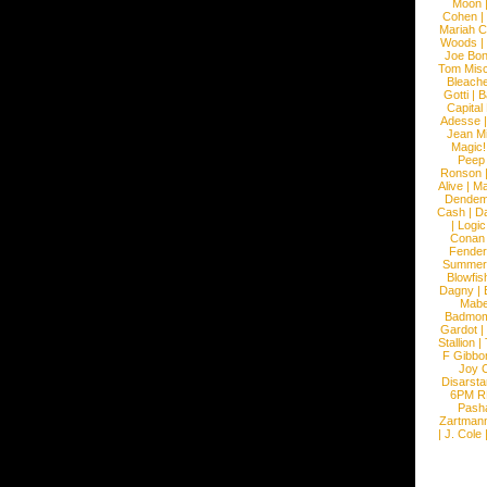
Moon
Cohen
|
Mariah C
Woods
|
Joe Bo
Tom Mis
Bleach
Gotti
|
B
Capital
Adesse
Jean Mi
Magic!
Peep
Ronson
Alive
|
Ma
Dendem
Cash
|
Da
|
Logic
Conan
Fender
Summer
Blowfis
Dagny
|
Mabe
Badmom
Gardot
|
Stallion
|
F Gibbo
Joy 
Disarsta
6PM 
Pash
Zartman
|
J. Cole