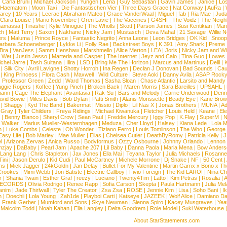
|
Carla Bruni
|
Michael Jackson
|
Yungen
|
Lena
|
Guy Sebastian
|
Gavin James
|
Janice
|
Los
Haematom
|
Moon Taxi
|
Die Fantastischen Vier
|
Three Days Grace
|
Nat Conway
|
AuRa
|
arey
|
10 Years
|
Lecrae
|
Abraham Mateo
|
Grace VanderWaal
|
Miguel
|
fab
|
Ria Mae
|
Juda
Clara Louise
|
Mario Novembre
|
Oren Lavie
|
The Vaccines
|
G4SHI
|
The Voidz
|
The Neigh
namassa
|
Tinashe
|
Kylie Minogue
|
The Wholls
|
Skott
|
Parson James
|
Susi Kentikian
|
Mani
ch
|
Matt Terry
|
Saxon
|
Nakhane
|
Nicky Jam
|
Mustasch
|
Deva Mahal
|
21 Savage
|
Willie 
ers
|
Maluma
|
Prince Royce
|
Fantastic Negrito
|
Anna Leone
|
Leon Bridges
|
OK Kid
|
Snoop
arbara Schoeneberger
|
Lykke Li
|
Folly Rae
|
Backstreet Boys
|
K 391
|
Amy Shark
|
Preme
 Bra
|
VanJess
|
Samm Henshaw
|
Marshmello
|
Alice Merton
|
LEA
|
Joris
|
Nicky Jam and Will
|
Wet
|
Justin Jesso
|
Marteria and Casper
|
The Internet
|
Jeyz and Calo
|
Tina Guo
|
Lowes
chel Jarre
|
Tash Sultana
|
Ilira
|
LSD
|
Bring Me The Horizon
|
Marcus and Martinus
|
Delil
|
K
|
Silk City
|
Avril Lavigne
|
Shotty Horroh
|
Ina Regen
|
Declan J Donovan
|
Bad Sounds
|
Cau
|
King Princess
|
Flora Cash
|
Maxwell
|
Wild Culture
|
Steve Aoki
|
Danny Avila
|
ASAP Rock
|
Professor Green
|
Zedd
|
Ward Thomas
|
Sasha Sloan
|
Chase Atlantic
|
Larsito and Mandy 
ggie Rogers
|
Koffee
|
Yung Pinch
|
Broken Back
|
Maren Morris
|
Sara Bareilles
|
UPSAHL
|
ann
|
Cage The Elephant
|
Avantasia
|
Rak-Su
|
Bars and Melody
|
Carrie Underwood
|
Denni
vid Bowie
|
Miles Davis
|
Bob Dylan
|
Patti Smith
|
Alanis Morissette
|
Beady Eye
|
Kane Bro
|
Shaggy
|
Kyd The Band
|
Bakermat
|
Missio
|
Diplo
|
Lil Nas X
|
Jonas Brothers
|
MUNA
|
Ad
 Gray
|
Tyler Childers
|
Freya Ridings
|
Michael Kiwanuka
|
Fletcher
|
Louis Held
|
Keane
|
El
|
Benny Blanco
|
Sheryl Crow
|
Sean Paul
|
Freddie Mercury
|
Iggy Pop
|
K.Flay
|
SuperM
|
N
 Walker
|
Marius Mueller-Westernhagen
|
Meduza
|
Cher Lloyd
|
Halsey
|
Kiana Lede
|
Lola 
h
|
Luke Combs
|
Celeste
|
Oh Wonder
|
Tiziano Ferro
|
Louis Tomlinson
|
The Who
|
George 
Easy Life
|
Bob Marley
|
Mae Muller
|
Elias
|
Chelsea Cutler
|
DeathByRomy
|
Patricia Kelly
|
J
l
|
Arizona Zervas
|
Anica Russo
|
Bodyformus
|
Ozzy Osbourne
|
Johnny Orlando
|
Lennon 
zjay
|
DaBaby
|
Pearl Jam
|
Apache 207
|
Lil Baby
|
Danna Paola
|
Maria Mena
|
Bow Anders
Lang Lang
|
Chris Stapleton
|
Jax Jones
|
Ella Mai
|
Teyana Taylor
|
Julia Michaels
|
Rosanne
Tini
|
Jason Derulo
|
Kid Cudi
|
Paul McCartney
|
Michele Morrone
|
Dj Snake
|
NF
|
50 Cent
|
ns
|
Mick Jagger
|
24kGoldn
|
Jan Delay
|
Bullet For My Valentine
|
Martin Garrix x Bono x T
Crookes
|
Mimi Webb
|
Jon Batiste
|
Electric Callboy
|
Fivio Foreign
|
The Kid LAROI
|
Nina C
r
|
Shania Twain
|
Esther Graf
|
reezy
|
Luciano
|
Twenty4Tim
|
Latto
|
Kim Petras
|
Rosalia
|
A
RECORDS
|
Olivia Rodrigo
|
Renee Rapp
|
Sofia Carson
|
Skepta
|
Paula Hartmann
|
Julia Mel
anim
|
Jade Thirlwall
|
Tyler The Creator
|
Zsa Zsa
|
ROSE
|
Jennie Kim
|
Lisa
|
Soho Bani
|
I
n
|
Doechii
|
Lola Young
|
Zah1de
|
Playboi Carti
|
Katseye
|
JAZEEK
|
Wolf Alice
|
Damiano Da
|
Frank Gerber
|
Mumford and Sons
|
Skye Newman
|
Sienna Spiro
|
Kacey Musgraves
|
Yea
Malcolm Todd
|
Noah Kahan
|
Ella Langley
|
Delta Goodrem
|
Role Model
|
Suki Waterhouse
About StarStatements.com