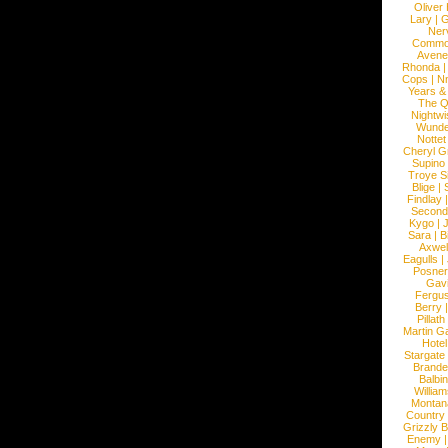
Oliver
Lary
|
G
Ner
Commo
Avene
Rhonda
Cops
|
N
Years &
The 
Nightwi
Wunde
Nottet
Cheryl G
Supino
Troye S
Blige
|
Findlay
Second
Kygo
|
J
Sara
|
Bi
Axwel
Eagulls
|
Posner
Gav
Fergu
Berry
Pillath
Martin Ga
Hotel
Stargate
Brande
Balbi
William
Montan
Country
Grizzly 
Enemy