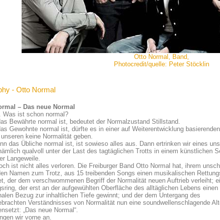
Otto Normal, Band,
Photocredit/quelle: Peter Stöcklin
phy - Otto Normal
ormal – Das neue Normal
. Was ist schon normal?
s Bewährte normal ist, bedeutet der Normalzustand Stillstand.
s Gewohnte normal ist, dürfte es in einer auf Weiterentwicklung basierenden
 unseren keine Normalität geben.
n das Übliche normal ist, ist sowieso alles aus. Dann ertrinken wir eines u
ämlich qualvoll unter der Last des tagtäglichen Trotts in einem künstlichen 
ter Langeweile.
ch ist nicht alles verloren. Die Freiburger Band Otto Normal hat, ihrem unsch
den Namen zum Trotz, aus 15 treibenden Songs einen musikalischen Rettung
t, der dem verschwommenen Begriff der Normalität neuen Auftrieb verleiht; e
sring, der erst an der aufgewühlten Oberfläche des alltäglichen Lebens einen
alen Bezug zur inhaltlichen Tiefe gewinnt; und der dem Untergang des
ebrachten Verständnisses von Normalität nun eine soundwellenschlagende Alt
nsetzt: „Das neue Normal“.
ngen wir vorne an.