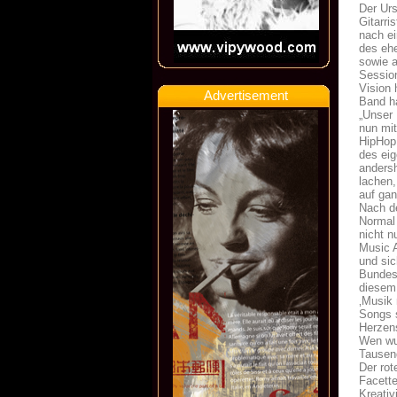
Der Urs
Gitarri
nach ei
des eh
sowie a
Session
Vision 
Advertisement
Band ha
„Unser 
nun mit
HipHop
des ei
andersh
lachen,
auf gan
Nach de
Normal 
nicht 
Music A
und sic
Bundesr
diesem 
‚Musik
Songs 
Herzens
Wen wun
Tausen
Der rot
Facett
Kreativ