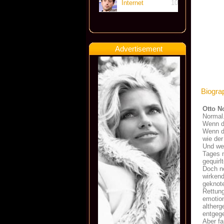
Internet
10
Advertisement
Biogra
Otto N
Normal
Wenn da
Wenn da
wie der
Und wen
Tages n
gequirl
Doch no
wirken
geknote
Rettung
emotion
altherg
entgege
Aber fa