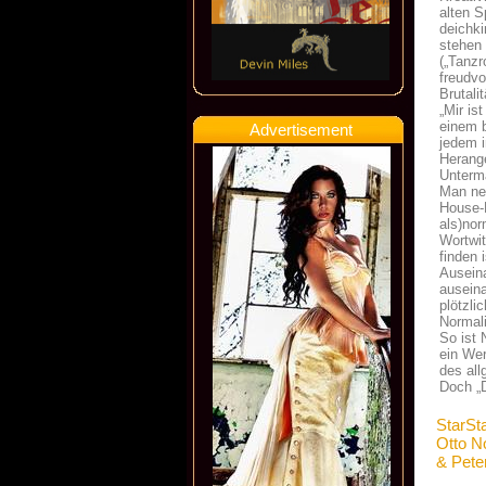
alten S
deichki
stehen 
(„Tanzr
freudvo
Brutali
„Mir is
einem b
Advertisement
jedem i
Herang
Unterm
Man neh
House-N
als)nor
Wortwit
finden 
Auseina
ausein
plötzli
Normali
So ist 
ein Wer
des all
Doch „D
StarSt
Otto N
& Peter