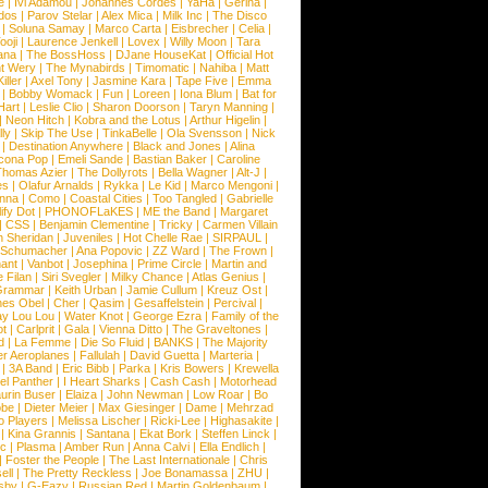
e
|
Ivi Adamou
|
Johannes Cordes
|
YaHa
|
Gerina
|
dos
|
Parov Stelar
|
Alex Mica
|
Milk Inc
|
The Disco
|
Soluna Samay
|
Marco Carta
|
Eisbrecher
|
Celia
|
ooji
|
Laurence Jenkell
|
Lovex
|
Willy Moon
|
Tara
ana
|
The BossHoss
|
DJane HouseKat
|
Official Hot
t Wery
|
The Mynabirds
|
Timomatic
|
Nahiba
|
Matt
iller
|
Axel Tony
|
Jasmine Kara
|
Tape Five
|
Emma
|
Bobby Womack
|
Fun
|
Loreen
|
Iona Blum
|
Bat for
Hart
|
Leslie Clio
|
Sharon Doorson
|
Taryn Manning
|
|
Neon Hitch
|
Kobra and the Lotus
|
Arthur Higelin
|
ly
|
Skip The Use
|
TinkaBelle
|
Ola Svensson
|
Nick
|
Destination Anywhere
|
Black and Jones
|
Alina
cona Pop
|
Emeli Sande
|
Bastian Baker
|
Caroline
Thomas Azier
|
The Dollyrots
|
Bella Wagner
|
Alt-J
|
es
|
Olafur Arnalds
|
Rykka
|
Le Kid
|
Marco Mengoni
|
enna
|
Como
|
Coastal Cities
|
Too Tangled
|
Gabrielle
ify Dot
|
PHONOFLaKES
|
ME the Band
|
Margaret
|
CSS
|
Benjamin Clementine
|
Tricky
|
Carmen Villain
 Sheridan
|
Juveniles
|
Hot Chelle Rae
|
SIRPAUL
|
l Schumacher
|
Ana Popovic
|
ZZ Ward
|
The Frown
|
hant
|
Vanbot
|
Josephina
|
Prime Circle
|
Martin and
 Filan
|
Siri Svegler
|
Milky Chance
|
Atlas Genius
|
Grammar
|
Keith Urban
|
Jamie Cullum
|
Kreuz Ost
|
nes Obel
|
Cher
|
Qasim
|
Gesaffelstein
|
Percival
|
ay Lou Lou
|
Water Knot
|
George Ezra
|
Family of the
ot
|
Carlprit
|
Gala
|
Vienna Ditto
|
The Graveltones
|
d
|
La Femme
|
Die So Fluid
|
BANKS
|
The Majority
r Aeroplanes
|
Fallulah
|
David Guetta
|
Marteria
|
|
3A Band
|
Eric Bibb
|
Parka
|
Kris Bowers
|
Krewella
el Panther
|
I Heart Sharks
|
Cash Cash
|
Motorhead
urin Buser
|
Elaiza
|
John Newman
|
Low Roar
|
Bo
obe
|
Dieter Meier
|
Max Giesinger
|
Dame
|
Mehrzad
o Players
|
Melissa Lischer
|
Ricki-Lee
|
Highasakite
|
|
Kina Grannis
|
Santana
|
Ekat Bork
|
Steffen Linck
|
nc
|
Plasma
|
Amber Run
|
Anna Calvi
|
Ella Endlich
|
|
Foster the People
|
The Last Internationale
|
Chris
ell
|
The Pretty Reckless
|
Joe Bonamassa
|
ZHU
|
sby
|
G-Eazy
|
Russian Red
|
Martin Goldenbaum
|