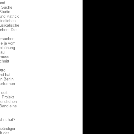
und
er Suche
Studio
und Patrick
indlichen
musikalische
ehen. Die
ersuchen
me ja vom
berhöhung
nau
r muss
chnitt
Otto
nd hat
n Berlin
performen
 seit
 Projekt
gendlichen
 Band eine
ahnt hat?
nbändiger
it des