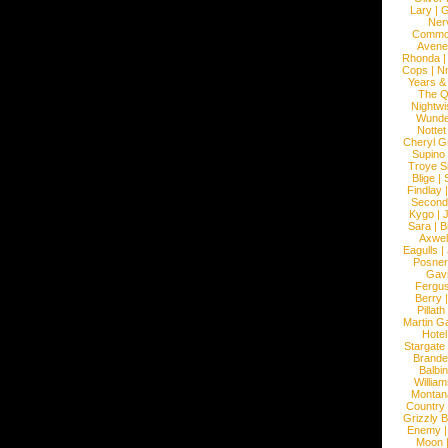
Lary
|
G
Ner
Commo
Avene
Rhonda
Cops
|
N
Years &
The 
Nightwi
Wunde
Nottet
Cheryl G
Supino
Troye S
Blige
|
Findlay
Second
Kygo
|
J
Sara
|
Bi
Axwel
Eagulls
|
Posner
Gav
Fergu
Berry
Pillath
Martin Ga
Hotel
Stargate
Brande
Balbi
William
Montan
Country
Grizzly 
Enemy
Moon