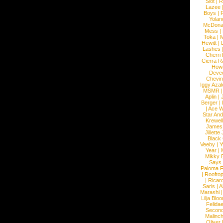
Slot
|
R
Lazee
Boys
|
R
Yolan
McDona
Mess
|
Toka
|
M
Hewitt
|
L
Lashes
Cherri
Cierra R
How
Devec
Chevin
Iggy Azal
MSMR
Aplin
|
Berger
|
|
Ace W
Star An
Krewel
James
Jillett
Black
Veeby
|
Y
Year
|
Mikky 
Says
Paloma F
|
Roofto
|
Ricard
Saris
|
A
Marashi
Lilja Blo
Felidae
Second
Malinc
Oliver