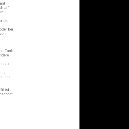
 mit
ch ab“,
hre
r die
oder bei
 von
ige Funk-
andere
ten zu
mit
d sich
ät ist
hschnitt