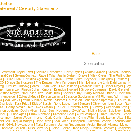
Gerber
tatement / Celebrity Statements
Back
Soon online ...
 Statement:
Taylor Swift
|
Sabrina Carpenter
|
Harry Styles
|
Ariana Grande
|
Shakira
|
Kendri
tral Cee
|
Selena Gomez
|
Raye
|
Tyla
|
Justin Bieber
|
Drake
|
Miley Cyrus
|
The Rolling St
ca
|
Celine Dion
|
Christina Aguilera
|
J Balvin
|
Travis Scott
|
Beyonce
|
Blackpink
|
Eminem
|
XCX
|
Bruce Springsteen
|
The Beatles
|
Jennifer Lopez
|
His Holiness the 14th Dalai Lama
|
N
erg
|
Frauke Ludowig
|
Vitas
|
Frida Gold
|
Elke Jeinsen
|
Antonella Bucci
|
Heiner Meyer
|
Joy
ter
|
Lucenzo
|
Pigeon John
|
Kimbra
|
Brandon Howard
|
Groove Coverage
|
David Gerstein
ristine Mayer
|
Not Called Jinx
|
Matt Dusk
|
Spencer Day
|
Barry Manilow
|
Brian Culbertson
nnenberger
|
Edward Maya
|
Kerstin Linnartz
|
Jessica Stockmann
|
A5 Richtung Wir
|
Inna
|
ea
|
Ava Rocks
|
Youn Sunnah
|
Nevio
|
Stream Of Passion
|
Machinae Supremacy
|
Laura J
Shonlock
|
Tara Priya
|
Sick of Sarah
|
Rene Lopez
|
Lori Jenaire
|
Chromeo
|
Lou Bega
|
Ran
ias
|
Henry Maske
|
Ava Takes A Walk
|
La Fee
|
Umberto Tozzi
|
Subway
|
Alexandra Stan
|
nett Louisan
|
Devin Miles
|
Selah Sue
|
Neverest
|
Zweitfrau
|
Malina Moye
|
Sak Noel
|
Lind
inou
|
Guano Apes
|
Frank Ramond
|
Katharina Gast
|
Aural Vampire
|
Dante Thomas
|
Brook
rammer
|
Jamie Woon
|
Imany
|
Catie Curtis
|
Mattyas
|
Chris Willis
|
Betsie Larkin
|
Aitan
|
Ba
net Sali
|
Jaguar Wright
|
Diane Birch
|
Sola Rosa
|
Bonaparte
|
Miranda Brooke
|
Ricardo Mu
ard
|
Olivia NewtonJohn
|
Tarja Turunen
|
James Rosenquist
|
Ardian Bujupi
|
Alannah Myles
|
Andreas Bourani
|
Miss Baby Sol
|
Deine Jugend
|
Inna Modja
|
Daniela Brooker
|
Glasperle