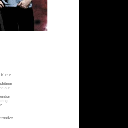
 Kultur
nschönen
See aus
einbar
sring
in
ernative