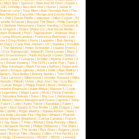
a
|
Miss Bex
|
Spencer
|
Bam And Mr.Dero
|
Kopek
|
Gill
|
Unheilig
|
Nico And Vinz
|
Hozier
|
Jamie N
Sharron Levy
|
Tony Allen
|
Atari Teenage Riot
|
The
Matt Simons
|
Cazzette
|
Mynga and Cosmo Klein
|
rt
|
OMI
|
David Pfeffer
|
Valentine
|
Dillon Cooper
|
Ex
aziella Schazad
|
Beyond The Black
|
Philip George
|
z
|
Stefanie Heinzmann
|
Karen Harding
|
Christine &
ne Dragons
|
Shake Shake Go
|
Anti Social Media
|
obert Redweik
|
Pool
|
Tagtraeumer
|
Andreas Moe
|
|
Lena MeyerLandrut
|
Francesca Belmonte
|
Loic
nty
|
Greg Holden
|
Hurts
|
Laupaire
|
Bob Spring
|
een Days
|
Carly Rae Jepsen
|
U2
|
Namika
|
Osvaldo
y
|
The Weeknd
|
Helen Schneider
|
Louane Emera
|
|
Eros Ramazzotti
|
Yelawolf
|
Demi Lovato
|
Mary J
bert Groenemeyer
|
Keith Richards
|
Gwen Stefani
|
Leona Lewis
|
Lumaraa
|
Schiller
|
Mylene Farmer
|
5
ry
|
Ronan Keating
|
The 1975
|
Larkin Poe
|
Topic
|
|
Max Giesinger
|
Mark Forster
|
AaRon
|
Tegan and
ainor
|
Enrique Iglesias
|
Adele
|
Delle
|
Alan Walker
|
Slimani
|
Rick Astley
|
Britney Spears
|
Tom Odell
|
|
Zara Larsson
|
Silbermond
|
Jennifer Rostock
|
Mike
iteside
|
Pitbull
|
Usher
|
Bon Jovi
|
Sia
|
Izzy Bizu
|
|
Lukas Rieger
|
Philipp Poisel
|
Beck
|
Rebecca
nsteinn Einarsson
|
Katie Melua
|
Maroon 5
|
Louis
e Legendary
|
Major Lazer
|
Afrob
|
Fickle Friends
|
|
Yasutaka Nakata
|
Dave
|
Shy Luv
|
Jamiroquai
|
e Bloom
|
Marco Mengoni and Grace Capristo
|
Tokio
|
Future
|
Lotte
|
Kyles Tolone
|
Kasabian
|
Faber
|
ayer
|
Nico Santos & The Broiler
|
Little Dragon
|
Joel
la Cabello
|
Roger Waters
|
Natalia Avelon
|
Naaz
|
rick Kelly
|
Arcade Fire
|
Big Boi
|
Wrabel
|
Pharrell
Kenny Wayne Shepherd
|
Culcha Candela
|
French
d
|
Jay Sean
|
T Pain
|
Wizkid
|
Elvis Presley
|
Black
n
|
Benjamin Richter
|
Philipp Dittberner
|
The Shins
|
ses Pelham
|
The Script
|
Rick Ross
|
Rogers
|
Arch
Band
|
Bryson Tiller
|
Bootsy Collins
|
First Aid Kit
|
Lo
t Kings
|
Evanescence
|
MGMT
|
NERD
|
Leonard