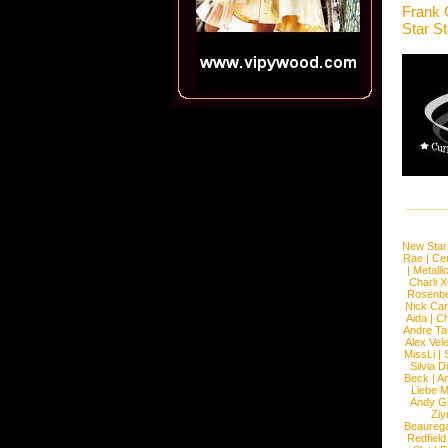
Frank 
Star S
New Star
Rae
|
Cen
|
Metalli
Charli 
Rosenb
Nick Car
Aida
|
Ch
Andre Ta
Alex Vel
MissLi
|
Silvia D
Beck
|
An
Liebe M
Andy G
Ziy
Beaureg
Redfield