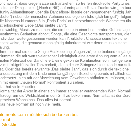
prichworts, dass Gegensätze sich anziehen: so treffen druckvolle Partytunes
ndischer Dringlichkeit („Noch n Nö“) auf entspannte Relax-Tracks wie „Ich tau
funky Abhandlungen über die Dancefloor-Historie der vergangenen fünfzig Ja
oboter“) neben der ironischen Abfeierei des eigenen Ichs („Ich bin geil“), folgen
lle Nonsens-Nummern à la „Paris Paris“ auf herzschmerzende Wahrheiten übe
tät erloschener Liebe („Das siebte Jahr“).
t es wichtig, Musik zu machen, die die Leute in einer bestimmten Gefühlslage 
estimmten Gedanken abholt; Songs, die eine Geschichte transportieren, die
ndividuell weitergesponnen werden kann“, erläutert Chabezo seine textliche
ehensweise, die genauso mannigfaltig daherkommt wie deren musikalische
alung.
me nur mal die erste Single-Auskopplung „Augen zu“, eine treibend eingäng
ummer, die mit wortspielerischer Leichtigkeit eine erste Ahnung vom a(lles 
malen Potenzial der Band liefert; eine gekonnte Kombination von intelligentem
z mit taktgefühlvoller Tanzbarkeit, die in dieser Stringenz hierzulande nur sel
ist. Oder das bereits erwähnte „Das siebte Jahr“, das sich durch die textliche
ndersetzung mit dem Ende einer langjährigen Beziehung bereits inhaltlich da
andersetzt, sich mit der Abweichung vom Gewohnten abfinden zu müssen, un
ch mit einem „neuen Normal“ konfrontiert zu sehen.
tät hat viele Facetten.
Normalität der Anker in einer sich immer schneller verändernden Welt. Normalit
kzeug, um die Wirklichkeit in den Griff zu bekommen. Normalität ist der Durc
gemeinen Wahnsinns. Das alles ist normal.
as neue Normal“ ist noch viel mehr.
atements.com möchte sich bedanken bei:
ormal
 Stöcklin