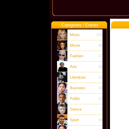
Categories / Entries
Music
215
Movie
46
Fashion
37
Arts
30
Literature
15
Business
20
Politic
22
Sience
2
Sport
18