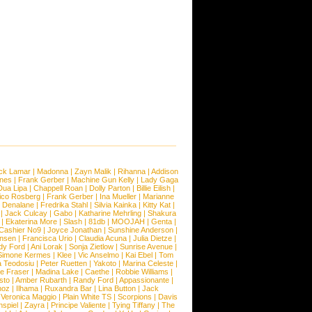
ck Lamar
|
Madonna
|
Zayn Malik
|
Rihanna
|
Addison
ones
|
Frank Gerber
|
Machine Gun Kelly
|
Lady Gaga
Dua Lipa
|
Chappell Roan
|
Dolly Parton
|
Billie Eilish
|
ico Rosberg
|
Frank Gerber
|
Ina Mueller
|
Marianne
 Denalane
|
Fredrika Stahl
|
Silvia Kainka
|
Kitty Kat
|
|
Jack Culcay
|
Gabo
|
Katharine Mehrling
|
Shakura
|
Ekaterina More
|
Slash
|
81db
|
MOOJAH
|
Genta
|
Cashier No9
|
Joyce Jonathan
|
Sunshine Anderson
|
ansen
|
Francisca Urio
|
Claudia Acuna
|
Julia Dietze
|
dy Ford
|
Ani Lorak
|
Sonja Zietlow
|
Sunrise Avenue
|
Simone Kermes
|
Klee
|
Vic Anselmo
|
Kai Ebel
|
Tom
a Teodosiu
|
Peter Ruetten
|
Yakoto
|
Marina Celeste
|
e Fraser
|
Madina Lake
|
Caethe
|
Robbie Williams
|
sto
|
Amber Rubarth
|
Randy Ford
|
Appassionante
|
noz
|
Ilhama
|
Ruxandra Bar
|
Lina Button
|
Jack
|
Veronica Maggio
|
Plain White TS
|
Scorpions
|
Davis
nspiel
|
Zayra
|
Principe Valiente
|
Tying Tiffany
|
The