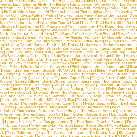
asheeda
|
Kristina Maria
|
Valerie
|
Tom Hugo
|
Tatiana Okupnik
|
Charles Fazzino
|
Ellie Whit
|
Android Lust
|
Johannes Strate
|
Tim Bendzko
|
Samy Deluxe
|
Wynter Gordon
|
Los Colora
ight Said Fred
|
Harris and Ford
|
Noelia
|
Arno Cost
|
Akcent
|
Mobilee
|
Afrojack
|
Kim Gloss
da Be Cool
|
Adrian Sina
|
Lord Of The Lost
|
Ich Kann Fliegen
|
Julissa Veloz
|
Donkeyboy
|
T
ld
|
Ida Corr
|
Crystal Waters
|
Medina
|
Viky Red
|
Sisse Marie
|
Amanda Mair
|
Zazou
|
Oce
Mike Candys
|
Alex Clare
|
DJ Lord Jazz
|
Edgar Askelovic
|
Akcent
|
Yuna
|
Serebro
|
Lauren
auro Perucchetti
|
Jack Holiday
|
Alice Francis
|
Avicii
|
Lana Del Rey
|
Patrick Miller
|
Radio K
ittle Boots
|
Katzenjammer
|
Of Monsters and Men
|
Triggerfinger
|
Mic Donet
|
Noah Stewart
|
Graffiti6
|
Gerard
|
Miriam Bryant
|
Asaf Avidan
|
Jessie Ware
|
Swedish House Mafia
|
Beth 
 Bomb
|
Mia Martina
|
Sarah Hackett
|
The Young Professionals
|
Caro Emerald
|
Bryan Ferry
amirez
|
Richard Durand
|
Michael Canitrot
|
Ally Sereda
|
Miu
|
Death by Chocolate
|
Deap Val
ard
|
Dolcenera
|
Jake Bugg
|
Kris Menace
|
Rainy Milo
|
Jeff M Dixon
|
Any Color Black
|
Yen
erski
|
A Life Divided
|
Ramona Rotstich
|
Mia Diekow
|
Linda Hesse
|
Soehne Mannheims
|
I
|
Ntjam Rosie
|
Flavia Coelho
|
Sandra Nkake
|
Follow YourInstinct
|
Lauter Leben
|
Jaqee
|
ea
|
Nena
|
Olly Murs
|
Toya DeLazy
|
Amanda Jenssen
|
Eddie TheGun
|
Neon Dogs
|
Grim
|
Wild Belle
|
Anthony Callea
|
Zibbz
|
Sade Serena
|
Jack Savoretti
|
Richard Orlinski
|
Aino V
Jonas Myrin
|
Youthkills
|
ZAZ
|
The Deer Tracks
|
Kensington
|
Nicole Musoni
|
Baby K
|
Ampl
Last Like Deep
|
Kodaline
|
Lorde
|
Tomorrow´s World
|
Claire
|
Jessie J
|
Emmelie de Forest
ilder
|
Eklipse
|
Sharon Doorson
|
Carlos Vives
|
Emilie Autumn
|
Jesper Munk
|
Lady A
|
Ryan
d Dagger
|
Stephanie Neigel
|
Megaloh
|
NONONO
|
The Strypes
|
Bahar
|
Mad Heart
|
Danie
la
|
Johnossi
|
Le Youth
|
The Civil Wars
|
Heinrich von Handzahm
|
Rag Dolls
|
Nelson
|
Ellip
|
Jarell Perry
|
Ivy Quainoo
|
Crystal Fighters
|
Capital Cities
|
Gregory Porter
|
Club8
|
Shane
e Johnson
|
Garland Jeffreys
|
Gerald Clayton
|
Lescop
|
James Blunt
|
Hugh Laurie
|
London 
 Onassis
|
Wes Mack
|
Ben Pearce
|
Antun Opic
|
KC Da Rookee
|
Harleighblu
|
Ife Mora
|
Ag
vonne Catterfeld
|
Cody Simpson
|
Dapayk and Padberg
|
Patricia Kaas
|
PAPA
|
Junkista
|
S
Muse
|
Fefe Dobson
|
The Bloody Nerve
|
Hey Ocean!
|
Boyzone
|
Charles Bradley
|
Isac Elli
Ekko
|
Aloe Blacc
|
Flo Bauer
|
Like Swimming
|
The Brew
|
R5 Group
|
Shawn The Savage Ki
|
Jenix
|
Wille And The Bandits
|
MO
|
Style Of Eye
|
Paint Me Picasso
|
Susanne Blech
|
Pape
aith
|
Oonagh
|
Vandenbergs MoonKings
|
Ozark Henry
|
Nessi
|
Jonathan Kluth
|
Die Happy
p Runners
|
Two Wooden Stones
|
Anna Aaron
|
Herzdame
|
Animal Trainer
|
Pixies
|
IVO
|
Ste
o Bielecki
|
Otto Normal
|
Pentatonix
|
Sophie Hunger
|
The Arkanes
|
Amando Quattrone
|
La
lle Farben feat. Graham Candy
|
Doja Cat
|
Eat The Gun
|
Douglas Greed
|
Marmozets
|
J K
|
Synthkartell
|
Ham Sandwich
|
Fiona Bevan
|
Aneta Sablik
|
Duke Dumont
|
Flip Grater
|
Bing
om
|
Indiana
|
Sofi de la Torre
|
George Ioannou
|
The Dark Tenor
|
Tove Lo
|
Example
|
Foxes
 Trick
|
Eau Rouge
|
Michel van Dyke
|
Michel De Biasio
|
Gregor Meyle
|
My First Band
|
Zi
city
|
Eisenhauer
|
Woody Pitney
|
A Great Big World
|
Sam Smith
|
ANSA
|
La Rochelle Band
hak
|
Porter Robinson
|
Iggy and The German Kids
|
Iyeoka
|
The Majority Says
|
Klangkaruss
 Heldens
|
Steve Angello
|
As Animals
|
Kyla La Grange
|
Fenech Soler
|
RUEFUES
|
BAP
|
Co