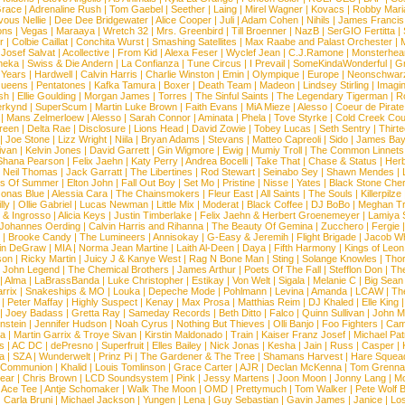
race
|
Adrenaline Rush
|
Tom Gaebel
|
Seether
|
Laing
|
Mirel Wagner
|
Kovacs
|
Robby Mari
vous Nellie
|
Dee Dee Bridgewater
|
Alice Cooper
|
Juli
|
Adam Cohen
|
Nihils
|
James Francis 
ns
|
Vegas
|
Maraaya
|
Wretch 32
|
Mrs. Greenbird
|
Till Broenner
|
NazB
|
SerGIO Fertitta
|
r
|
Colbie Caillat
|
Conchita Wurst
|
Smashing Satellites
|
Max Raabe and Palast Orchester
|
|
Josef Salvat
|
Acollective
|
From Kid
|
Alexa Feser
|
Wyclef Jean
|
C.J.Ramone
|
Monsterhea
neka
|
Swiss & Die Andern
|
La Confianza
|
Tune Circus
|
I Prevail
|
SomeKindaWonderful
|
Gr
 Years
|
Hardwell
|
Calvin Harris
|
Charlie Winston
|
Emin
|
Olympique
|
Europe
|
Neonschwar
Queens
|
Pentatones
|
Kafka Tamura
|
Boxer
|
Death Team
|
Madeon
|
Lindsey Stirling
|
Imagi
sh
|
Ellie Goulding
|
Morgan James
|
Torres
|
The Sinful Saints
|
The Legendary Tigerman
|
R
rkynd
|
SuperScum
|
Martin Luke Brown
|
Faith Evans
|
MiA Mieze
|
Alesso
|
Coeur de Pirate
|
Mans Zelmerloew
|
Alesso
|
Sarah Connor
|
Aminata
|
Phela
|
Tove Styrke
|
Cold Creek Cou
reen
|
Delta Rae
|
Disclosure
|
Lions Head
|
David Zowie
|
Tobey Lucas
|
Seth Sentry
|
Thirt
|
Joe Stone
|
Lizz Wright
|
Niila
|
Bryan Adams
|
Stevans
|
Matteo Capreoli
|
Sido
|
James Ba
ivan
|
Kelvin Jones
|
David Garrett
|
Gin Wigmore
|
Ewig
|
Mumiy Troll
|
The Common Linnets
Shana Pearson
|
Felix Jaehn
|
Katy Perry
|
Andrea Bocelli
|
Take That
|
Chase & Status
|
Her
|
Neil Thomas
|
Jack Garratt
|
The Libertines
|
Rod Stewart
|
Seinabo Sey
|
Shawn Mendes
|
s Of Summer
|
Elton John
|
Fall Out Boy
|
Set Mo
|
Pristine
|
Nisse
|
Yates
|
Black Stone Cher
onas Blue
|
Alessia Cara
|
The Chainsmokers
|
Fleur East
|
All Saints
|
The Souls
|
Killerpilze
lly
|
Ollie Gabriel
|
Lucas Newman
|
Little Mix
|
Moderat
|
Black Coffee
|
DJ BoBo
|
Meghan Tr
 & Ingrosso
|
Alicia Keys
|
Justin Timberlake
|
Felix Jaehn & Herbert Groenemeyer
|
Lamiya 
Johannes Oerding
|
Calvin Harris and Rihanna
|
The Beauty Of Gemina
|
Zucchero
|
Fergie
|
Brooke Candy
|
The Lumineers
|
Annisokay
|
G-Easy & Jeremih
|
Flight Brigade
|
Jacob Wh
in DeGraw
|
MIA
|
Norma Jean Martine
|
Laith Al-Deen
|
Daya
|
Fifth Harmony
|
Kings of Leon
son
|
Ricky Martin
|
Juicy J & Kanye West
|
Rag N Bone Man
|
Sting
|
Solange Knowles
|
Thor
|
John Legend
|
The Chemical Brothers
|
James Arthur
|
Poets Of The Fall
|
Stefflon Don
|
Th
|
Alma
|
LaBrassBanda
|
Luke Christopher
|
Estikay
|
Von Welt
|
Sigala
|
Melanie C
|
Big Sean
rrix
|
Snakeships & MO
|
Louka
|
Depeche Mode
|
Pohlmann
|
Levina
|
Amanda
|
LCAW
|
Th
|
Peter Maffay
|
Highly Suspect
|
Kenay
|
Max Prosa
|
Matthias Reim
|
DJ Khaled
|
Elle King
|
Joey Badass
|
Gretta Ray
|
Sameday Records
|
Beth Ditto
|
Falco
|
Quinn Sullivan
|
John M
nstein
|
Jennifer Hudson
|
Noah Cyrus
|
Nothing But Thieves
|
Olli Banjo
|
Foo Fighters
|
Cami
na
|
Martin Garrix & Troye Sivan
|
Kirstin Maldonado
|
Train
|
Kaiser Franz Josef
|
Michael Pat
s
|
AC DC
|
dePresno
|
Superfruit
|
Elles Bailey
|
Nick Jonas
|
Kesha
|
Jain
|
Russ
|
Casper
|
a
|
SZA
|
Wunderwelt
|
Prinz Pi
|
The Gardener & The Tree
|
Shamans Harvest
|
Hare Squea
 Communion
|
Khalid
|
Louis Tomlinson
|
Grace Carter
|
AJR
|
Declan McKenna
|
Tom Grenna
Bear
|
Chris Brown
|
LCD Soundsystem
|
Pink
|
Jessy Martens
|
Joon Moon
|
Jonny Lang
|
Mo
|
Ace Tee
|
Antje Schomaker
|
Walk The Moon
|
OMD
|
Prettymuch
|
Tom Walker
|
Pete Wolf 
|
Carla Bruni
|
Michael Jackson
|
Yungen
|
Lena
|
Guy Sebastian
|
Gavin James
|
Janice
|
Los