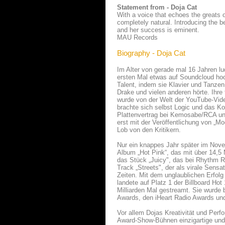
Statement from - Doja Cat
With a voice that echoes the greats of
completely natural. Introducing the 
and her success is eminent.
MAU Records
Biography - Doja Cat
Im Alter von gerade mal 16 Jahren l
ersten Mal etwas auf Soundcloud hoc
Talent, indem sie Klavier und Tanze
Drake und vielen anderen hörte. Ihre
wurde von der Welt der YouTube-Vide
brachte sich selbst Logic und das Ko
Plattenvertrag bei Kemosabe/RCA und 
erst mit der Veröffentlichung von „M
Lob von den Kritikern.
Nur ein knappes Jahr später im Novem
Album „Hot Pink“, das mit über 14,5 
das Stück „Juicy", das bei Rhythm R
Track „Streets", der als virale Sensa
Zeiten. Mit dem unglaublichen Erfol
landete auf Platz 1 der Billboard Ho
Milliarden Mal gestreamt. Sie wurd
Awards, den iHeart Radio Awards und
Vor allem Dojas Kreativität und Perf
Award-Show-Bühnen einzigartige und 