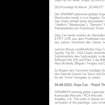
Doja Cat mit neuer Single „DEMONS“
DOJA kündigt ihr Album „SCARLET“ 
Der GRAMMY-prämierte globale Supers
Musikvideo wurde in Los Angeles, Kal
Das Video enthält einen besonderen 
/ Netflix's "Wednesday"). "Demons"
Plakatwänden am Paramount Times 
Doja Cat wurde soeben als Darstelle
ET/PT LIVE aus dem Prudential Center
des Jahres, Künstlerin des Jahres, 
Letzten Monat veröffentlichte Doja Ca
Spotify Top 50 - USA Charts erreicht
Solokünstlerin den Spitzenplatz in d
Billboard Hot 100 und Platz 3 der Bi
Nina McNeely (Miguel / Fergie) und D
Zu Beginn des Sommers kündigte Doja
den Special Guests Ice Spice und Do
für die "Icons"-Ausgabe zu sehen.
04.08.2023: Doja Cat - 'Paint 
GRAMMY®-winning global superstar D
Kemosabe Records / RCA Records. Th
Angeles, CA. The video is based on t
recreation of the paintings. Last mon