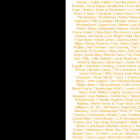
Avener
|
Colbie Caillat
|
Conchita Wurst
|
Rhonda
|
Josef Salvat
|
Acollective
|
From Ki
Cops
|
Nneka
|
Swiss & Die Andern
|
La Conf
Years & Years
|
Hardwell
|
Calvin Harris
|
Ch
The Queens
|
Pentatones
|
Kafka Tamura
Nightwish
|
Ellie Goulding
|
Morgan James
Wunderkynd
|
SuperScum
|
Martin Luke 
Nottet
|
Mans Zelmerloew
|
Alesso
|
Sarah
Cheryl Green
|
Delta Rae
|
Disclosure
|
Lion
Supino
|
Joe Stone
|
Lizz Wright
|
Niila
|
Br
Troye Sivan
|
Kelvin Jones
|
David Garrett
Blige
|
Shana Pearson
|
Felix Jaehn
|
Katy 
Findlay
|
Neil Thomas
|
Jack Garratt
|
The L
Seconds Of Summer
|
Elton John
|
Fall Ou
Kygo
|
Jonas Blue
|
Alessia Cara
|
The Cha
Sara
|
Billy
|
Ollie Gabriel
|
Lucas Newman
Axwel & Ingrosso
|
Alicia Keys
|
Justin Ti
Eagulls
|
Johannes Oerding
|
Calvin Harris 
Posner
|
Brooke Candy
|
The Lumineers
|
Gavin DeGraw
|
MIA
|
Norma Jean Mart
Ferguson
|
Ricky Martin
|
Juicy J & Kany
Berry
|
John Legend
|
The Chemical Broth
Pillath
|
Alma
|
LaBrassBanda
|
Luke Chris
Martin Garrix
|
Snakeships & MO
|
Louka
|
D
Hotel
|
Peter Maffay
|
Highly Suspect
|
K
Stargate
|
Joey Badass
|
Gretta Ray
|
Samed
Brandenstein
|
Jennifer Hudson
|
Noah Cy
Balbina
|
Martin Garrix & Troye Sivan
|
Ki
Williams
|
AC DC
|
dePresno
|
Superfruit
|
Montana
|
SZA
|
Wunderwelt
|
Prinz Pi
|
The
Country Communion
|
Khalid
|
Louis Tomlin
Grizzly Bear
|
Chris Brown
|
LCD Soundsys
Enemy
|
Ace Tee
|
Antje Schomaker
|
Walk 
Moon
|
Carla Bruni
|
Michael Jackson
|
Yu
Cohen
|
Haematom
|
Moon Taxi
|
Die Fantas
Mariah Carey
|
10 Years
|
Lecrae
|
Abraham
Woods
|
Clara Louise
|
Mario Novembre
|
Or