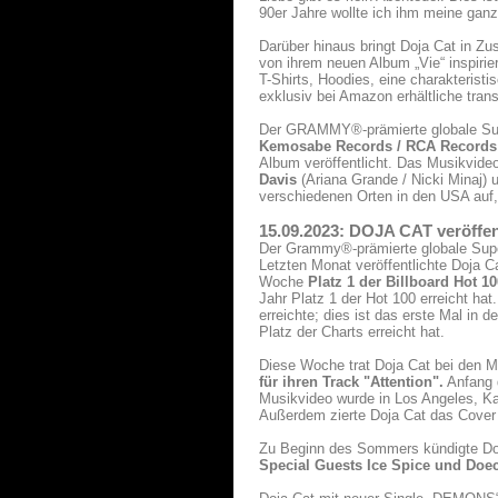
90er Jahre wollte ich ihm meine gan
Darüber hinaus bringt Doja Cat in Z
von ihrem neuen Album „Vie“ inspirie
T-Shirts, Hoodies, eine charakteris
exklusiv bei Amazon erhältliche trans
Der GRAMMY®-prämierte globale Su
Kemosabe Records / RCA Records
Album veröffentlicht. Das Musikvid
Davis
(Ariana Grande / Nicki Minaj)
verschiedenen Orten in den USA auf, 
15.09.2023: DOJA CAT veröff
Der Grammy®-prämierte globale Super
Letzten Monat veröffentlichte Doja C
Woche
Platz 1 der Billboard Hot 1
Jahr Platz 1 der Hot 100 erreicht ha
erreichte; dies ist das erste Mal in 
Platz der Charts erreicht hat.
Diese Woche trat Doja Cat bei den 
für ihren Track "Attention".
Anfang 
Musikvideo wurde in Los Angeles, Kal
Außerdem zierte Doja Cat das Cover 
Zu Beginn des Sommers kündigte Doja
Special Guests Ice Spice und Doec