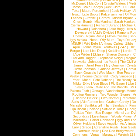
McDonald
|
Ida Corr
|
Crystal Waters
|
Medi
Mess
|
Mike Candys
|
Alex Clare
|
DJ Lord
Toka
|
Mauro Perucchetti
|
Jack Holiday
|
A
Hewitt
|
Little Boots
|
Katzenjammer
|
Of Mon
Lashes
|
Graffiti6
|
Gerard
|
Miriam Bryant
|
Cherri Bomb
|
Mia Martina
|
Sarah Hackett
Cierra Ramirez
|
Richard Durand
|
Michael C
Howard
|
Dolcenera
|
Jake Bugg
|
Kris 
Devecerski
|
A Life Divided
|
Ramona Rots
Chevin
|
Ntjam Rosie
|
Flavia Coelho
|
San
Iggy Azalea
|
Nena
|
Olly Murs
|
Toya DeLaz
MSMR
|
Wild Belle
|
Anthony Callea
|
Zibbz
Aplin
|
Jonas Myrin
|
Youthkills
|
ZAZ
|
The 
Berger
|
Last Like Deep
|
Kodaline
|
Lorde
|
|
Ace Wilder
|
Eklipse
|
Sharon Doorson
|
C
Star And Dagger
|
Stephanie Neigel
|
Megal
Krewella
|
Johnossi
|
Le Youth
|
The Civil 
James
|
Jarell Perry
|
Ivy Quainoo
|
Crysta
Jillette Johnson
|
Garland Jeffreys
|
Gerald
Black Onassis
|
Wes Mack
|
Ben Pearce
Veeby
|
Yvonne Catterfeld
|
Cody Simpson
|
Year
|
Muse
|
Fefe Dobson
|
The Bloody N
Mikky Ekko
|
Aloe Blacc
|
Flo Bauer
|
Like
Says
|
Jenix
|
Wille And The Bandits
|
MO
Paloma Faith
|
Oonagh
|
Vandenbergs Moon
|
Rooftop Runners
|
Two Wooden Stones
|
A
|
Ricardo Bielecki
|
Otto Normal
|
Pentatoni
Saris
|
Alle Farben feat. Graham Candy
|
Do
Marashi
|
Synthkartell
|
Ham Sandwich
|
Fio
Lilja Bloom
|
Indiana
|
Sofi de la Torre
|
Georg
Felidae Trick
|
Eau Rouge
|
Michel van Dy
Secondcity
|
Eisenhauer
|
Woody Pitney
|
A
Malinchak
|
Porter Robinson
|
Iggy and Th
Oliver Heldens
|
Steve Angello
|
As Animal
Lary
|
Grace
|
Adrenaline Rush
|
Tom Gaeb
Nervous Nellie
|
Dee Dee Bridgewater
|
Commons
|
Vegas
|
Maraaya
|
Wretch 32