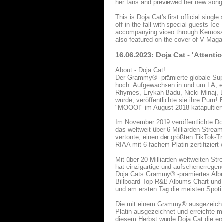
her fans and previewed her new song
This is Doja Cat's first official sing
off in the fall with special guests Ic
accompanying video through Kemosab
also featured on the cover of V Maga
16.06.2023: Doja Cat - 'Attenti
About - Doja Cat!
Der Grammy® -prämierte globale Supe
hoch. Aufgewachsen in und um LA, ent
Rhymes, Erykah Badu, Nicki Minaj, 
wurde, veröffentlichte sie ihre Purrr
"MOOO!" im August 2018 katapultierte
Im November 2019 veröffentlichte Do
das weltweit über 6 Milliarden Stream
vertonte, einen der größten TikTok-
RIAA mit 6-fachem Platin zertifiziert
Mit über 20 Milliarden weltweiten St
hat einzigartige und aufsehenerregen
Doja Cats Grammy® -prämiertes Album
Billboard Top R&B Albums Chart und 
und am ersten Tag die meisten Spotif
Die mit einem Grammy® ausgezeichne
Platin ausgezeichnet und erreichte m
diesem Herbst wurde Doja Cat die ers