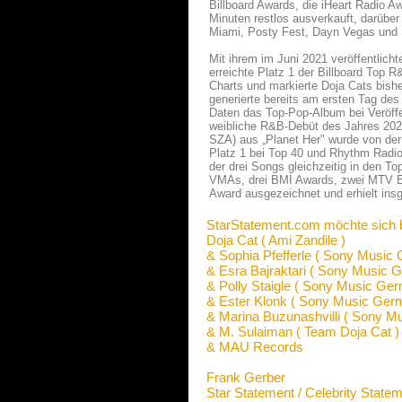
Billboard Awards, die iHeart Radio 
Minuten restlos ausverkauft, darüber 
Miami, Posty Fest, Dayn Vegas und 
Mit ihrem im Juni 2021 veröffentlich
erreichte Platz 1 der Billboard Top
Charts und markierte Doja Cats bisher
generierte bereits am ersten Tag des
Daten das Top-Pop-Album bei Veröffe
weibliche R&B-Debüt des Jahres 202
SZA) aus „Planet Her" wurde von der 
Platz 1 bei Top 40 und Rhythm Radio.
der drei Songs gleichzeitig in den T
VMAs, drei BMI Awards, zwei MTV 
Award ausgezeichnet und erhielt i
StarStatement.com möchte sich 
Doja Cat ( Ami Zandile )
& Sophia Pfefferle ( Sony Music
& Esra Bajraktari ( Sony Music 
& Polly Staigle ( Sony Music Ge
& Ester Klonk ( Sony Music Ger
& Marina Buzunashvilli ( Sony M
& M. Sulaiman ( Team Doja Cat )
& MAU Records
Frank Gerber
Star Statement / Celebrity State