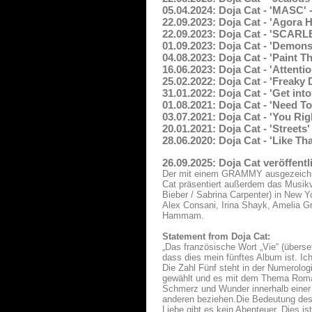
05.04.2024: Doja Cat - 'MASC'
22.09.2023: Doja Cat - 'Agora H
22.09.2023: Doja Cat - 'SCARL
01.09.2023: Doja Cat - 'Demon
04.08.2023: Doja Cat - 'Paint 
16.06.2023: Doja Cat - 'Attenti
25.02.2022: Doja Cat - 'Freaky
31.01.2022: Doja Cat - 'Get int
01.08.2021: Doja Cat - 'Need 
03.07.2021: Doja Cat - 'You Ri
20.01.2021: Doja Cat - 'Streets
28.06.2020: Doja Cat - 'Like Th
26.09.2025: Doja Cat veröffent
Der mit einem GRAMMY ausgezeichnete
Cat präsentiert außerdem das Musikv
Bieber / Sabrina Carpenter) in New Y
Alex Consani, Irina Shayk, Amelia G
Hammam.
Statement from Doja Cat:
„Das französische Wort „Vie“ (überse
dass dies mein fünftes Album ist. Ic
Die Zahl Fünf steht in der Numerolog
gewählt und es mit dem Thema Romant
Schmerz und Wunder innerhalb einer 
anderen beziehen.Die Bedeutung des 
Liebe gibt es kein Abenteuer. Dies i