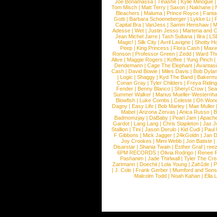
Joe Bonamassa
|
Tinashe
|
Kylie Minogue
Tom Misch
|
Matt Terry
|
Saxon
|
Nakhane
|
Bleachers
|
Maluma
|
Prince Royce
|
Fanta
Gotti
|
Barbara Schoeneberger
|
Lykke Li
|
Capital Bra
|
VanJess
|
Samm Henshaw
|
M
Adesse
|
Wet
|
Justin Jesso
|
Marteria and 
Jean Michel Jarre
|
Tash Sultana
|
Ilira
|
LS
Magic!
|
Silk City
|
Avril Lavigne
|
Shotty H
Peep
|
King Princess
|
Flora Cash
|
Maxw
Ronson
|
Professor Green
|
Zedd
|
Ward T
Alive
|
Maggie Rogers
|
Koffee
|
Yung Pinch
Dendemann
|
Cage The Elephant
|
Avantas
Cash
|
David Bowie
|
Miles Davis
|
Bob Dyla
|
Logic
|
Shaggy
|
Kyd The Band
|
Bakerm
Conan Gray
|
Tyler Childers
|
Freya Ridin
Fender
|
Benny Blanco
|
Sheryl Crow
|
Sea
Summer Walker
|
Marius Mueller-Westernh
Blowfish
|
Luke Combs
|
Celeste
|
Oh Won
Dagny
|
Easy Life
|
Bob Marley
|
Mae Muller
Mabel
|
Arizona Zervas
|
Anica Russo
|
B
Badmomzjay
|
DaBaby
|
Pearl Jam
|
Apach
Gardot
|
Lang Lang
|
Chris Stapleton
|
Jax J
Stallion
|
Tini
|
Jason Derulo
|
Kid Cudi
|
Paul
F Gibbons
|
Mick Jagger
|
24kGoldn
|
Jan D
Joy Crookes
|
Mimi Webb
|
Jon Batiste
|
Disarstar
|
Shania Twain
|
Esther Graf
|
ree
6PM RECORDS
|
Olivia Rodrigo
|
Renee 
Pashanim
|
Jade Thirlwall
|
Tyler The Cre
Zartmann
|
Doechii
|
Lola Young
|
Zah1de
|
P
|
J. Cole
|
Frank Gerber
|
Mumford and Sons
Malcolm Todd
|
Noah Kahan
|
Ella 