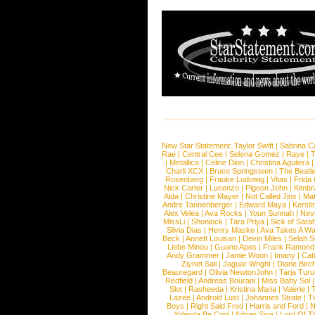
New Star Statement:
Taylor Swift
|
Sabrina C
Rae
|
Central Cee
|
Selena Gomez
|
Raye
|
T
|
Metallica
|
Celine Dion
|
Christina Aguilera
Charli XCX
|
Bruce Springsteen
|
The Beatl
Rosenberg
|
Frauke Ludowig
|
Vitas
|
Frida
Nick Carter
|
Lucenzo
|
Pigeon John
|
Kimbr
Aida
|
Christine Mayer
|
Not Called Jinx
|
Ma
Andre Tannenberger
|
Edward Maya
|
Kersti
Alex Velea
|
Ava Rocks
|
Youn Sunnah
|
Nev
MissLi
|
Shonlock
|
Tara Priya
|
Sick of Sara
Silvia Dias
|
Henry Maske
|
Ava Takes A Wa
Beck
|
Annett Louisan
|
Devin Miles
|
Selah 
Liebe Minou
|
Guano Apes
|
Frank Ramond
Andy Grammer
|
Jamie Woon
|
Imany
|
Cat
Ziynet Sali
|
Jaguar Wright
|
Diane Birc
Beauregard
|
Olivia NewtonJohn
|
Tarja Tur
Redfield
|
Andreas Bourani
|
Miss Baby Sol
Slot
|
Rasheeda
|
Kristina Maria
|
Valerie
|
Lazee
|
Android Lust
|
Johannes Strate
|
T
Boys
|
Right Said Fred
|
Harris and Ford
|
N
Yolanda Be Cool
|
Adrian Sina
|
Lord Of T