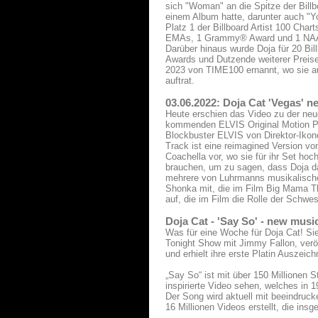
sich "Woman" an die Spitze der Billb
einem Album hatte, darunter auch "
Platz 1 der Billboard Artist 100 Ch
EMAs, 1 Grammy® Award und 1 NAA
Darüber hinaus wurde Doja für 20 
Awards und Dutzende weiterer Preise
2023 von TIME100 ernannt, wo sie a
auftrat.
03.06.2022: Doja Cat 'Vegas' 
Heute erschien das Video zu der ne
kommenden ELVIS Original Motion Pic
Blockbuster ELVIS von Direktor-Ikon
Track ist eine reimagined Version vo
Coachella vor, wo sie für ihr Set hoc
brauchen, um zu sagen, dass Doja das
mehrere von Luhrmanns musikalischen
Shonka mit, die im Film Big Mama Tho
auf, die im Film die Rolle der Schwe
Doja Cat - 'Say So' - new musi
Was für eine Woche für Doja Cat! Sie
Tonight Show mit Jimmy Fallon, veröf
und erhielt ihre erste Platin Auszeich
„Say So“ ist mit über 150 Millionen 
inspirierte Video sehen, welches in
Der Song wird aktuell mit beeindruc
16 Millionen Videos erstellt, die ins