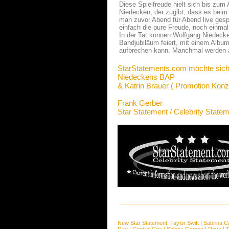
Diese Spielfreude hielt sich bis zum
Niedecken, der zugibt, dass es beim
man zuvor Abend für Abend live gespi
einfach die pure Freude, noch einmal
In der Tat können Wolfgang Niedecken
Bandjubiläum feiert, mit einem Alb
aufbrechen kann. Manchmal werden 
StarStatements.com möchte sich
Niedeckens BAP
& Katrin Brauer ( Promotion Konz
Frank Gerber
Star Statement / Celebrity State
New Star Statement:
Taylor Swift
|
Sabrina C