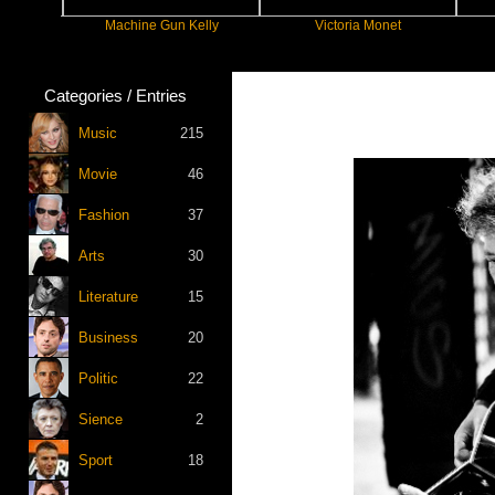
Machine Gun Kelly
Victoria Monet
Categories / Entries
Music
215
Movie
46
Fashion
37
Arts
30
Literature
15
Business
20
Politic
22
Sience
2
Sport
18