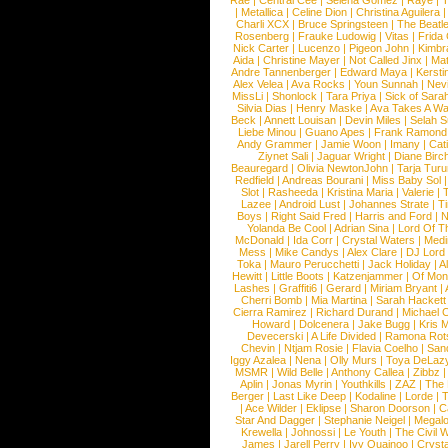
Rae
|
Central Cee
|
Selena Gomez
|
Raye
|
T
|
Metallica
|
Celine Dion
|
Christina Aguilera
Charli XCX
|
Bruce Springsteen
|
The Beatl
Rosenberg
|
Frauke Ludowig
|
Vitas
|
Frida
Nick Carter
|
Lucenzo
|
Pigeon John
|
Kimbr
Aida
|
Christine Mayer
|
Not Called Jinx
|
Ma
Andre Tannenberger
|
Edward Maya
|
Kersti
Alex Velea
|
Ava Rocks
|
Youn Sunnah
|
Nev
MissLi
|
Shonlock
|
Tara Priya
|
Sick of Sara
Silvia Dias
|
Henry Maske
|
Ava Takes A Wa
Beck
|
Annett Louisan
|
Devin Miles
|
Selah 
Liebe Minou
|
Guano Apes
|
Frank Ramond
Andy Grammer
|
Jamie Woon
|
Imany
|
Cat
Ziynet Sali
|
Jaguar Wright
|
Diane Birc
Beauregard
|
Olivia NewtonJohn
|
Tarja Tur
Redfield
|
Andreas Bourani
|
Miss Baby Sol
Slot
|
Rasheeda
|
Kristina Maria
|
Valerie
|
Lazee
|
Android Lust
|
Johannes Strate
|
T
Boys
|
Right Said Fred
|
Harris and Ford
|
N
Yolanda Be Cool
|
Adrian Sina
|
Lord Of T
McDonald
|
Ida Corr
|
Crystal Waters
|
Medi
Mess
|
Mike Candys
|
Alex Clare
|
DJ Lord
Toka
|
Mauro Perucchetti
|
Jack Holiday
|
A
Hewitt
|
Little Boots
|
Katzenjammer
|
Of Mon
Lashes
|
Graffiti6
|
Gerard
|
Miriam Bryant
|
Cherri Bomb
|
Mia Martina
|
Sarah Hackett
Cierra Ramirez
|
Richard Durand
|
Michael C
Howard
|
Dolcenera
|
Jake Bugg
|
Kris 
Devecerski
|
A Life Divided
|
Ramona Rots
Chevin
|
Ntjam Rosie
|
Flavia Coelho
|
San
Iggy Azalea
|
Nena
|
Olly Murs
|
Toya DeLaz
MSMR
|
Wild Belle
|
Anthony Callea
|
Zibbz
Aplin
|
Jonas Myrin
|
Youthkills
|
ZAZ
|
The 
Berger
|
Last Like Deep
|
Kodaline
|
Lorde
|
|
Ace Wilder
|
Eklipse
|
Sharon Doorson
|
C
Star And Dagger
|
Stephanie Neigel
|
Megal
Krewella
|
Johnossi
|
Le Youth
|
The Civil 
James
|
Jarell Perry
|
Ivy Quainoo
|
Crysta