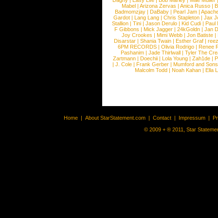
Dagny
|
Easy Life
|
Bob Marley
|
Mae Muller
Mabel
|
Arizona Zervas
|
Anica Russo
|
B
Badmomzjay
|
DaBaby
|
Pearl Jam
|
Apach
Gardot
|
Lang Lang
|
Chris Stapleton
|
Jax J
Stallion
|
Tini
|
Jason Derulo
|
Kid Cudi
|
Paul
F Gibbons
|
Mick Jagger
|
24kGoldn
|
Jan D
Joy Crookes
|
Mimi Webb
|
Jon Batiste
|
Disarstar
|
Shania Twain
|
Esther Graf
|
ree
6PM RECORDS
|
Olivia Rodrigo
|
Renee 
Pashanim
|
Jade Thirlwall
|
Tyler The Cre
Zartmann
|
Doechii
|
Lola Young
|
Zah1de
|
P
|
J. Cole
|
Frank Gerber
|
Mumford and Sons
Malcolm Todd
|
Noah Kahan
|
Ella 
Home
|
About StarStatement.com
|
Contact
|
Impressum
|
P
© 2009 + ® 2011, Star Statemen