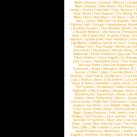
Jillette Johnson
|
Garland Jeffreys
|
Gerald
Black Onassis
|
Wes Mack
|
Ben Pearce
Veeby
|
Yvonne Catterfeld
|
Cody Simpson
|
Year
|
Muse
|
Fefe Dobson
|
The Bloody N
Mikky Ekko
|
Aloe Blacc
|
Flo Bauer
|
Like
Says
|
Jenix
|
Wille And The Bandits
|
MO
Paloma Faith
|
Oonagh
|
Vandenbergs Moon
|
Rooftop Runners
|
Two Wooden Stones
|
A
|
Ricardo Bielecki
|
Otto Normal
|
Pentatoni
Saris
|
Alle Farben feat. Graham Candy
|
Do
Marashi
|
Synthkartell
|
Ham Sandwich
|
Fio
Lilja Bloom
|
Indiana
|
Sofi de la Torre
|
Georg
Felidae Trick
|
Eau Rouge
|
Michel van Dy
Secondcity
|
Eisenhauer
|
Woody Pitney
|
A
Malinchak
|
Porter Robinson
|
Iggy and Th
Oliver Heldens
|
Steve Angello
|
As Animal
Lary
|
Grace
|
Adrenaline Rush
|
Tom Gaeb
Nervous Nellie
|
Dee Dee Bridgewater
|
Commons
|
Vegas
|
Maraaya
|
Wretch 32
Avener
|
Colbie Caillat
|
Conchita Wurst
|
Rhonda
|
Josef Salvat
|
Acollective
|
From Ki
Cops
|
Nneka
|
Swiss & Die Andern
|
La Conf
Years & Years
|
Hardwell
|
Calvin Harris
|
Ch
The Queens
|
Pentatones
|
Kafka Tamura
Nightwish
|
Ellie Goulding
|
Morgan James
Wunderkynd
|
SuperScum
|
Martin Luke 
Nottet
|
Mans Zelmerloew
|
Alesso
|
Sarah
Cheryl Green
|
Delta Rae
|
Disclosure
|
Lion
Supino
|
Joe Stone
|
Lizz Wright
|
Niila
|
Br
Troye Sivan
|
Kelvin Jones
|
David Garrett
Blige
|
Shana Pearson
|
Felix Jaehn
|
Katy 
Findlay
|
Neil Thomas
|
Jack Garratt
|
The L
Seconds Of Summer
|
Elton John
|
Fall Ou
Kygo
|
Jonas Blue
|
Alessia Cara
|
The Cha
Sara
|
Billy
|
Ollie Gabriel
|
Lucas Newman
Axwel & Ingrosso
|
Alicia Keys
|
Justin Ti
Eagulls
|
Johannes Oerding
|
Calvin Harris 