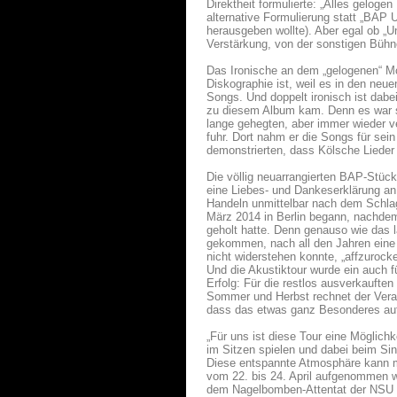
Direktheit formulierte: „Alles geloge
alternative Formulierung statt „BAP
herausgeben wollte). Aber egal ob „U
Verstärkung, von der sonstigen Büh
Das Ironische an dem „gelogenen“ Mot
Diskographie ist, weil es in den neu
Songs. Und doppelt ironisch ist dabei
zu diesem Album kam. Denn es war se
lange gehegten, aber immer wieder
fuhr. Dort nahm er die Songs für sei
demonstrierten, dass Kölsche Lieder 
Die völlig neuarrangierten BAP-Stück
eine Liebes- und Dankeserklärung an 
Handeln unmittelbar nach dem Schlaga
März 2014 in Berlin begann, nachdem
geholt hatte. Denn genauso wie das
gekommen, nach all den Jahren eine
nicht widerstehen konnte, „affzuroc
Und die Akustiktour wurde ein auch 
Erfolg: Für die restlos ausverkaufte
Sommer und Herbst rechnet der Veran
dass das etwas ganz Besonderes au
„Für uns ist diese Tour eine Möglic
im Sitzen spielen und dabei beim Si
Diese entspannte Atmosphäre kann ma
vom 22. bis 24. April aufgenommen w
dem Nagelbomben-Attentat der NSU v