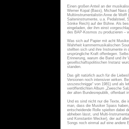
Einen großen Anteil an der musikalis
Werner Kopal (Bass), Michael Nass (
Multiinstrumentalistin Anne de Wolff
Saiteninstrumente, u.a. Pedalsteel, 
Sönke Reich) auf der Bühne. Als be
eingeladen, der ihm einst vorgeschl
des BAP-Kosmos zu produzieren – w
Was sich auf Papier mit acht Musiker
Wahrheit kammermusikalischen Sound
stellten sich und ihre Instrumente i
ursprüngliche Kraft offenlegen. Selb
Erinnerung, warum die Band und ihr V
gesellschaftspolitischen Instanz wur
standen.
Das gilt natürlich auch für die Lieb
Versionen noch intensiver wirken. B
usszeschnigge“ von 1981) und als le
veröffentlichten Album „Zwesche Sal
der alten Bundesrepublik, offenbart i
Und es sind nicht nur die Texte, di
man, dass die Musiker Spass haben,
entscheidende Rolle spielten dabei de
abheben lässt, und Multi-Instrumenta
und Konstantin Wecker), der auf aller
Songs noch einmal auf eine andere E