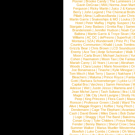
Posner
|
Brooke Candy
|
The Lumineers
|
Gavin DeGraw
|
MIA
|
Norma Jean Mart
Ferguson
|
Ricky Martin
|
Juicy J & Kany
Berry
|
John Legend
|
The Chemical Broth
Pillath
|
Alma
|
LaBrassBanda
|
Luke Chris
Martin Garrix
|
Snakeships & MO
|
Louka
|
D
Hotel
|
Peter Maffay
|
Highly Suspect
|
K
Stargate
|
Joey Badass
|
Gretta Ray
|
Samed
Brandenstein
|
Jennifer Hudson
|
Noah Cy
Balbina
|
Martin Garrix & Troye Sivan
|
Ki
Williams
|
AC DC
|
dePresno
|
Superfruit
|
Montana
|
SZA
|
Wunderwelt
|
Prinz Pi
|
The
Country Communion
|
Khalid
|
Louis Tomlin
Grizzly Bear
|
Chris Brown
|
LCD Soundsys
Enemy
|
Ace Tee
|
Antje Schomaker
|
Walk 
Moon
|
Carla Bruni
|
Michael Jackson
|
Yu
Cohen
|
Haematom
|
Moon Taxi
|
Die Fantas
Mariah Carey
|
10 Years
|
Lecrae
|
Abraham
Woods
|
Clara Louise
|
Mario Novembre
|
Or
Joe Bonamassa
|
Tinashe
|
Kylie Minogue
Tom Misch
|
Matt Terry
|
Saxon
|
Nakhane
|
Bleachers
|
Maluma
|
Prince Royce
|
Fanta
Gotti
|
Barbara Schoeneberger
|
Lykke Li
|
Capital Bra
|
VanJess
|
Samm Henshaw
|
M
Adesse
|
Wet
|
Justin Jesso
|
Marteria and 
Jean Michel Jarre
|
Tash Sultana
|
Ilira
|
LS
Magic!
|
Silk City
|
Avril Lavigne
|
Shotty H
Peep
|
King Princess
|
Flora Cash
|
Maxw
Ronson
|
Professor Green
|
Zedd
|
Ward T
Alive
|
Maggie Rogers
|
Koffee
|
Yung Pinch
Dendemann
|
Cage The Elephant
|
Avantas
Cash
|
David Bowie
|
Miles Davis
|
Bob Dyla
|
Logic
|
Shaggy
|
Kyd The Band
|
Bakerm
Conan Gray
|
Tyler Childers
|
Freya Ridin
Fender
|
Benny Blanco
|
Sheryl Crow
|
Sea
Summer Walker
|
Marius Mueller-Westernh
Blowfish
|
Luke Combs
|
Celeste
|
Oh Won