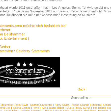
g an Popkultur von Spiritual bis Haarspray.
heart wurde 2011 erschaffen, hat in Los Angeles, Berlin, Tel Aviv gelebt und g
etitelte EP wurde im November 2011 auf Seayou Records veröffentlicht. Mon
hne kollaboriert sie mit einer wechselnden Besetzung an Musikern.
atements.com möchte sich bedanken bei:
rheart
ian Beiskammer
ou Entertainment )
Gerber
tatement / Celebrity Statements
Back
Soon online ...
 Statement:
Taylor Swift
|
Sabrina Carpenter
|
Harry Styles
|
Ariana Grande
|
Shakira
|
Kendri
tral Cee
|
Selena Gomez
|
Raye
|
Tyla
|
Justin Bieber
|
Drake
|
Miley Cyrus
|
The Rolling St
ca
|
Celine Dion
|
Christina Aguilera
|
J Balvin
|
Travis Scott
|
Beyonce
|
Blackpink
|
Eminem
|