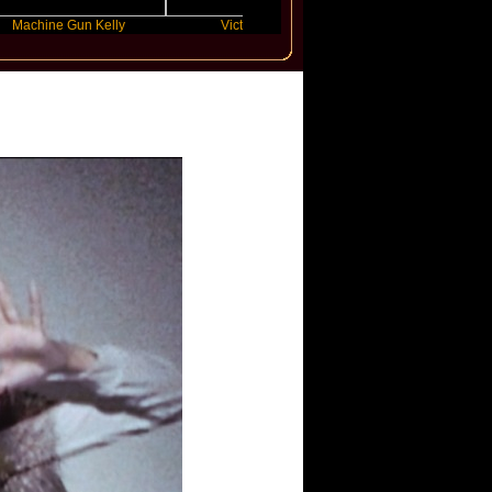
Gun Kelly
Victoria Monet
FLO
t