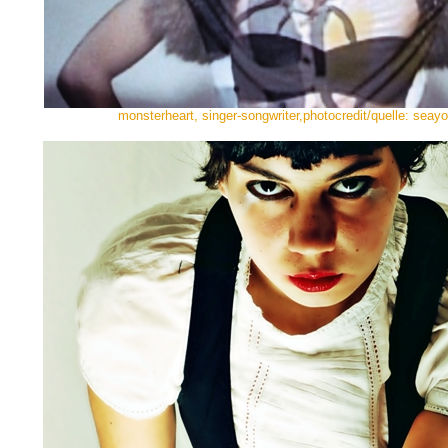
monsterheart, singer-songwriter,photocredit/quelle: seay