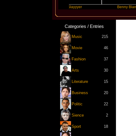
epta
Slayyyer
Benny Blanco
Categories / Entries
Music
215
Movie
46
Fashion
37
Arts
30
Literature
15
Business
20
Politic
22
Sience
2
Sport
18