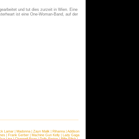
earbeitet und tut dies zurzeit in Wien. Eine
sterheart ist eine One-Woman-Band, auf der
ck Lamar
|
Madonna
|
Zayn Malik
|
Rihanna
|
Addison
ones
|
Frank Gerber
|
Machine Gun Kelly
|
Lady Gaga
Dua Lipa
|
Chappell Roan
|
Dolly Parton
|
Billie Eilish
|