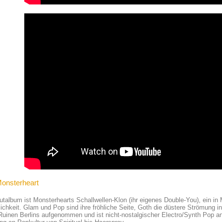
Monsterheart
utalbum ist Monsterhearts Schallwellen-Klon (ihr eigenes Double-You), ein in
ichkeit. Glam und Pop sind ihre fröhliche Seite, Goth die düstere Strömung
Ruinen Berlins aufgenommen und ist nicht-nostalgischer Electro/Synth Pop a