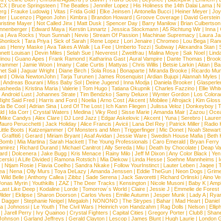
XCX
|
Bruce Springsteen
|
The Beatles
|
Jennifer Lopez
|
His Holiness the 14th Dalai Lama
|
N
erg
|
Frauke Ludowig
|
Vitas
|
Frida Gold
|
Elke Jeinsen
|
Antonella Bucci
|
Heiner Meyer
|
Joy
ter
|
Lucenzo
|
Pigeon John
|
Kimbra
|
Brandon Howard
|
Groove Coverage
|
David Gerstein
ristine Mayer
|
Not Called Jinx
|
Matt Dusk
|
Spencer Day
|
Barry Manilow
|
Brian Culbertson
nnenberger
|
Edward Maya
|
Kerstin Linnartz
|
Jessica Stockmann
|
A5 Richtung Wir
|
Inna
|
ea
|
Ava Rocks
|
Youn Sunnah
|
Nevio
|
Stream Of Passion
|
Machinae Supremacy
|
Laura J
Shonlock
|
Tara Priya
|
Sick of Sarah
|
Rene Lopez
|
Lori Jenaire
|
Chromeo
|
Lou Bega
|
Ran
ias
|
Henry Maske
|
Ava Takes A Walk
|
La Fee
|
Umberto Tozzi
|
Subway
|
Alexandra Stan
|
nett Louisan
|
Devin Miles
|
Selah Sue
|
Neverest
|
Zweitfrau
|
Malina Moye
|
Sak Noel
|
Lind
inou
|
Guano Apes
|
Frank Ramond
|
Katharina Gast
|
Aural Vampire
|
Dante Thomas
|
Brook
rammer
|
Jamie Woon
|
Imany
|
Catie Curtis
|
Mattyas
|
Chris Willis
|
Betsie Larkin
|
Aitan
|
Ba
net Sali
|
Jaguar Wright
|
Diane Birch
|
Sola Rosa
|
Bonaparte
|
Miranda Brooke
|
Ricardo Mu
ard
|
Olivia NewtonJohn
|
Tarja Turunen
|
James Rosenquist
|
Ardian Bujupi
|
Alannah Myles
|
Andreas Bourani
|
Miss Baby Sol
|
Deine Jugend
|
Inna Modja
|
Daniela Brooker
|
Glasperle
asheeda
|
Kristina Maria
|
Valerie
|
Tom Hugo
|
Tatiana Okupnik
|
Charles Fazzino
|
Ellie Whit
|
Android Lust
|
Johannes Strate
|
Tim Bendzko
|
Samy Deluxe
|
Wynter Gordon
|
Los Colora
ight Said Fred
|
Harris and Ford
|
Noelia
|
Arno Cost
|
Akcent
|
Mobilee
|
Afrojack
|
Kim Gloss
da Be Cool
|
Adrian Sina
|
Lord Of The Lost
|
Ich Kann Fliegen
|
Julissa Veloz
|
Donkeyboy
|
T
ld
|
Ida Corr
|
Crystal Waters
|
Medina
|
Viky Red
|
Sisse Marie
|
Amanda Mair
|
Zazou
|
Oce
Mike Candys
|
Alex Clare
|
DJ Lord Jazz
|
Edgar Askelovic
|
Akcent
|
Yuna
|
Serebro
|
Lauren
auro Perucchetti
|
Jack Holiday
|
Alice Francis
|
Avicii
|
Lana Del Rey
|
Patrick Miller
|
Radio K
ittle Boots
|
Katzenjammer
|
Of Monsters and Men
|
Triggerfinger
|
Mic Donet
|
Noah Stewart
|
Graffiti6
|
Gerard
|
Miriam Bryant
|
Asaf Avidan
|
Jessie Ware
|
Swedish House Mafia
|
Beth 
 Bomb
|
Mia Martina
|
Sarah Hackett
|
The Young Professionals
|
Caro Emerald
|
Bryan Ferry
amirez
|
Richard Durand
|
Michael Canitrot
|
Ally Sereda
|
Miu
|
Death by Chocolate
|
Deap Val
ard
|
Dolcenera
|
Jake Bugg
|
Kris Menace
|
Rainy Milo
|
Jeff M Dixon
|
Any Color Black
|
Yen
erski
|
A Life Divided
|
Ramona Rotstich
|
Mia Diekow
|
Linda Hesse
|
Soehne Mannheims
|
I
|
Ntjam Rosie
|
Flavia Coelho
|
Sandra Nkake
|
Follow YourInstinct
|
Lauter Leben
|
Jaqee
|
ea
|
Nena
|
Olly Murs
|
Toya DeLazy
|
Amanda Jenssen
|
Eddie TheGun
|
Neon Dogs
|
Grim
|
Wild Belle
|
Anthony Callea
|
Zibbz
|
Sade Serena
|
Jack Savoretti
|
Richard Orlinski
|
Aino V
Jonas Myrin
|
Youthkills
|
ZAZ
|
The Deer Tracks
|
Kensington
|
Nicole Musoni
|
Baby K
|
Ampl
Last Like Deep
|
Kodaline
|
Lorde
|
Tomorrow´s World
|
Claire
|
Jessie J
|
Emmelie de Forest
ilder
|
Eklipse
|
Sharon Doorson
|
Carlos Vives
|
Emilie Autumn
|
Jesper Munk
|
Lady A
|
Ryan
d Dagger
|
Stephanie Neigel
|
Megaloh
|
NONONO
|
The Strypes
|
Bahar
|
Mad Heart
|
Danie
la
|
Johnossi
|
Le Youth
|
The Civil Wars
|
Heinrich von Handzahm
|
Rag Dolls
|
Nelson
|
Ellip
|
Jarell Perry
|
Ivy Quainoo
|
Crystal Fighters
|
Capital Cities
|
Gregory Porter
|
Club8
|
Shane
e Johnson
|
Garland Jeffreys
|
Gerald Clayton
|
Lescop
|
James Blunt
|
Hugh Laurie
|
London 