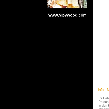
Info - 
Ihr Deb
Persönl
in den 