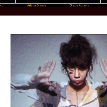
Ariana Grande
Gracie Abrams
Machine 
New Star Statements / Monsterhear