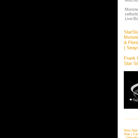
Mischun
Monster
selbstb
Live-Bü
StarSt
Monste
& Flor
( Seay
Frank 
Star S
New Star
Rae
|
Cen
|
Metalli