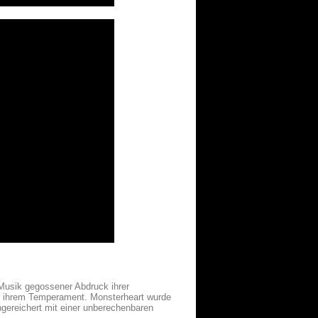
 Musik gegossener Abdruck ihrer
 in ihrem Temperament. Monsterheart wurde
ngereichert mit einer unberechenbaren