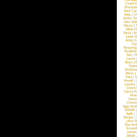
Charli 
Rosenb
Nick Car
Aida
|
Ch
Andre Ta
Alex Vel
MissLi
|
Silvia D
Beck
|
An
Liebe M
Andy G
Ziy
Beaureg
Redfield
Slot
|
R
Lazee
Boys
|
R
Yolan
McDona
Mess
|
Toka
|
M
Hewitt
|
L
Lashes
Cherri
Cierra R
How
Devec
Chevin
Iggy Azal
MSMR
Aplin
|
Berger
|
|
Ace W
Star An
Krewel
James
Jillett