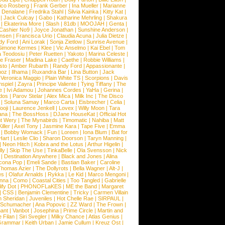
ico Rosberg
|
Frank Gerber
|
Ina Mueller
|
Marianne
 Denalane
|
Fredrika Stahl
|
Silvia Kainka
|
Kitty Kat
|
|
Jack Culcay
|
Gabo
|
Katharine Mehrling
|
Shakura
|
Ekaterina More
|
Slash
|
81db
|
MOOJAH
|
Genta
|
Cashier No9
|
Joyce Jonathan
|
Sunshine Anderson
|
ansen
|
Francisca Urio
|
Claudia Acuna
|
Julia Dietze
|
dy Ford
|
Ani Lorak
|
Sonja Zietlow
|
Sunrise Avenue
|
Simone Kermes
|
Klee
|
Vic Anselmo
|
Kai Ebel
|
Tom
a Teodosiu
|
Peter Ruetten
|
Yakoto
|
Marina Celeste
|
e Fraser
|
Madina Lake
|
Caethe
|
Robbie Williams
|
sto
|
Amber Rubarth
|
Randy Ford
|
Appassionante
|
noz
|
Ilhama
|
Ruxandra Bar
|
Lina Button
|
Jack
|
Veronica Maggio
|
Plain White TS
|
Scorpions
|
Davis
nspiel
|
Zayra
|
Principe Valiente
|
Tying Tiffany
|
The
e
|
Ivi Adamou
|
Johannes Cordes
|
YaHa
|
Gerina
|
dos
|
Parov Stelar
|
Alex Mica
|
Milk Inc
|
The Disco
|
Soluna Samay
|
Marco Carta
|
Eisbrecher
|
Celia
|
ooji
|
Laurence Jenkell
|
Lovex
|
Willy Moon
|
Tara
ana
|
The BossHoss
|
DJane HouseKat
|
Official Hot
t Wery
|
The Mynabirds
|
Timomatic
|
Nahiba
|
Matt
iller
|
Axel Tony
|
Jasmine Kara
|
Tape Five
|
Emma
|
Bobby Womack
|
Fun
|
Loreen
|
Iona Blum
|
Bat for
Hart
|
Leslie Clio
|
Sharon Doorson
|
Taryn Manning
|
|
Neon Hitch
|
Kobra and the Lotus
|
Arthur Higelin
|
ly
|
Skip The Use
|
TinkaBelle
|
Ola Svensson
|
Nick
|
Destination Anywhere
|
Black and Jones
|
Alina
cona Pop
|
Emeli Sande
|
Bastian Baker
|
Caroline
Thomas Azier
|
The Dollyrots
|
Bella Wagner
|
Alt-J
|
es
|
Olafur Arnalds
|
Rykka
|
Le Kid
|
Marco Mengoni
|
enna
|
Como
|
Coastal Cities
|
Too Tangled
|
Gabrielle
ify Dot
|
PHONOFLaKES
|
ME the Band
|
Margaret
|
CSS
|
Benjamin Clementine
|
Tricky
|
Carmen Villain
 Sheridan
|
Juveniles
|
Hot Chelle Rae
|
SIRPAUL
|
l Schumacher
|
Ana Popovic
|
ZZ Ward
|
The Frown
|
hant
|
Vanbot
|
Josephina
|
Prime Circle
|
Martin and
 Filan
|
Siri Svegler
|
Milky Chance
|
Atlas Genius
|
Grammar
|
Keith Urban
|
Jamie Cullum
|
Kreuz Ost
|