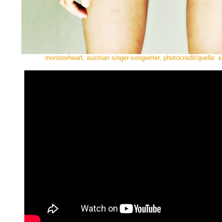
monsterheart, austrian singer-songwriter, photocredit/quelle: