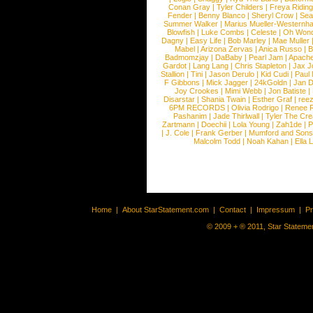
Conan Gray
|
Tyler Childers
|
Freya Ridin
Fender
|
Benny Blanco
|
Sheryl Crow
|
Sea
Summer Walker
|
Marius Mueller-Westernh
Blowfish
|
Luke Combs
|
Celeste
|
Oh Won
Dagny
|
Easy Life
|
Bob Marley
|
Mae Muller
Mabel
|
Arizona Zervas
|
Anica Russo
|
B
Badmomzjay
|
DaBaby
|
Pearl Jam
|
Apach
Gardot
|
Lang Lang
|
Chris Stapleton
|
Jax J
Stallion
|
Tini
|
Jason Derulo
|
Kid Cudi
|
Paul
F Gibbons
|
Mick Jagger
|
24kGoldn
|
Jan D
Joy Crookes
|
Mimi Webb
|
Jon Batiste
|
Disarstar
|
Shania Twain
|
Esther Graf
|
ree
6PM RECORDS
|
Olivia Rodrigo
|
Renee 
Pashanim
|
Jade Thirlwall
|
Tyler The Cre
Zartmann
|
Doechii
|
Lola Young
|
Zah1de
|
P
|
J. Cole
|
Frank Gerber
|
Mumford and Sons
Malcolm Todd
|
Noah Kahan
|
Ella 
Home
|
About StarStatement.com
|
Contact
|
Impressum
|
P
© 2009 + ® 2011, Star Statemen