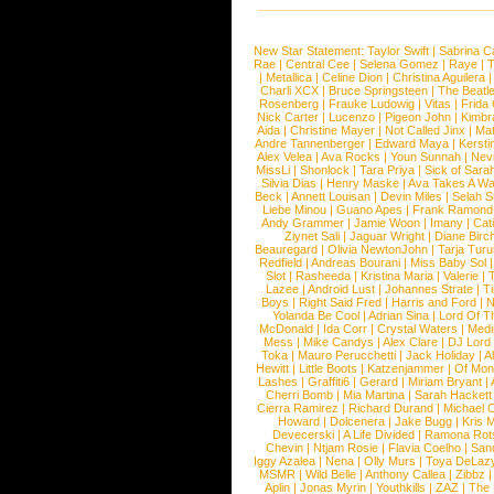
New Star Statement:
Taylor Swift
|
Sabrina C
Rae
|
Central Cee
|
Selena Gomez
|
Raye
|
T
|
Metallica
|
Celine Dion
|
Christina Aguilera
Charli XCX
|
Bruce Springsteen
|
The Beatl
Rosenberg
|
Frauke Ludowig
|
Vitas
|
Frida
Nick Carter
|
Lucenzo
|
Pigeon John
|
Kimbr
Aida
|
Christine Mayer
|
Not Called Jinx
|
Ma
Andre Tannenberger
|
Edward Maya
|
Kersti
Alex Velea
|
Ava Rocks
|
Youn Sunnah
|
Nev
MissLi
|
Shonlock
|
Tara Priya
|
Sick of Sara
Silvia Dias
|
Henry Maske
|
Ava Takes A Wa
Beck
|
Annett Louisan
|
Devin Miles
|
Selah 
Liebe Minou
|
Guano Apes
|
Frank Ramond
Andy Grammer
|
Jamie Woon
|
Imany
|
Cat
Ziynet Sali
|
Jaguar Wright
|
Diane Birc
Beauregard
|
Olivia NewtonJohn
|
Tarja Tur
Redfield
|
Andreas Bourani
|
Miss Baby Sol
Slot
|
Rasheeda
|
Kristina Maria
|
Valerie
|
Lazee
|
Android Lust
|
Johannes Strate
|
T
Boys
|
Right Said Fred
|
Harris and Ford
|
N
Yolanda Be Cool
|
Adrian Sina
|
Lord Of T
McDonald
|
Ida Corr
|
Crystal Waters
|
Medi
Mess
|
Mike Candys
|
Alex Clare
|
DJ Lord
Toka
|
Mauro Perucchetti
|
Jack Holiday
|
A
Hewitt
|
Little Boots
|
Katzenjammer
|
Of Mon
Lashes
|
Graffiti6
|
Gerard
|
Miriam Bryant
|
Cherri Bomb
|
Mia Martina
|
Sarah Hackett
Cierra Ramirez
|
Richard Durand
|
Michael C
Howard
|
Dolcenera
|
Jake Bugg
|
Kris 
Devecerski
|
A Life Divided
|
Ramona Rots
Chevin
|
Ntjam Rosie
|
Flavia Coelho
|
San
Iggy Azalea
|
Nena
|
Olly Murs
|
Toya DeLaz
MSMR
|
Wild Belle
|
Anthony Callea
|
Zibbz
Aplin
|
Jonas Myrin
|
Youthkills
|
ZAZ
|
The 