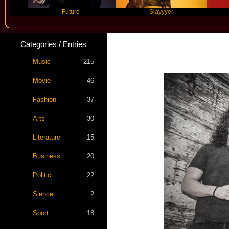
Future
Slayyyer
Benny Bl
Categories / Entries
Music
215
Movie
46
Fashion
37
Arts
30
Literature
15
Business
20
Politic
22
Sience
2
Sport
18