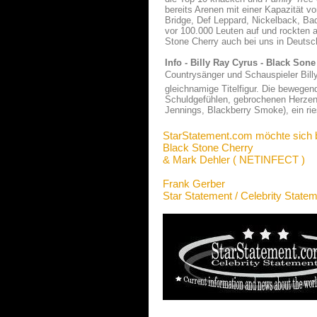
bereits Arenen mit einer Kapazität v
Bridge, Def Leppard, Nickelback, Ba
vor 100.000 Leuten auf und rockten 
Stone Cherry auch bei uns in Deuts
Info - Billy Ray Cyrus - Black Sone
Countrysänger und Schauspieler Bill
gleichnamige Titelfigur. Die bewege
Schuldgefühlen, gebrochenen Herzen
Jennings, Blackberry Smoke), ein rie
StarStatement.com möchte sich 
Black Stone Cherry
& Mark Dehler ( NETINFECT )
Frank Gerber
Star Statement / Celebrity State