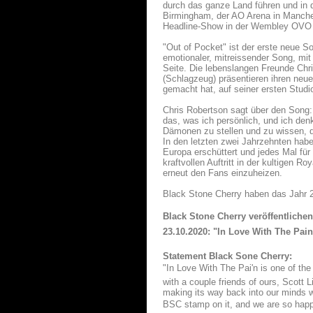
durch das ganze Land führen und in 
Birmingham, der AO Arena in Manchest
Headline-Show in der Wembley OVO A
"Out of Pocket" ist der erste neue S
emotionaler, mitreissender Song, mit
Seite. Die lebenslangen Freunde Chr
(Schlagzeug) präsentieren ihren neue
gemacht hat, auf seiner ersten Stud
Chris Robertson sagt über den Song:
das, was ich persönlich, und ich den
Dämonen zu stellen und zu wissen, 
In den letzten zwei Jahrzehnten hab
Europa erschüttert und jedes Mal für
kraftvollen Auftritt in der kultigen R
erneut den Fans einzuheizen.
Black Stone Cherry haben das Jahr 2
Black Stone Cherry veröffentliche
23.10.2020: "In Love With The Pain
Statement Black Sone Cherry:
"In Love With The Pai'n is one of th
with a couple friends of ours, Scott L
making its way back into our minds wh
BSC stamp on it, and we are so happy 