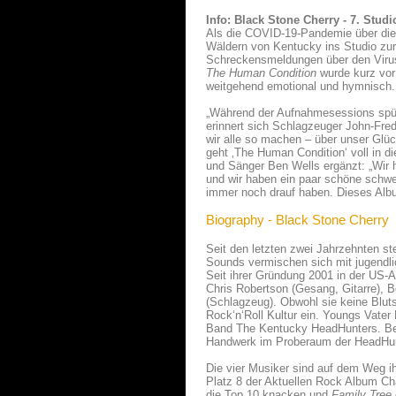
Info: Black Stone Cherry - 7. Stu
Als die COVID-19-Pandemie über die W
Wäldern von Kentucky ins Studio zurü
Schreckensmeldungen über den Virus
The Human Condition
wurde kurz vor 
weitgehend emotional und hymnisch.
„Während der Aufnahmesessions spürt
erinnert sich Schlagzeuger John-Fre
wir alle so machen – über unser Glü
geht ‚The Human Condition‘ voll in d
und Sänger Ben Wells ergänzt: „Wir h
und wir haben ein paar schöne schwer
immer noch drauf haben. Dieses Albu
Biography - Black Stone Cherry
Seit den letzten zwei Jahrzehnten s
Sounds vermischen sich mit jugendlic
Seit ihrer Gründung 2001 in der US-
Chris Robertson (Gesang, Gitarre), 
(Schlagzeug). Obwohl sie keine Blut
Rock‘n‘Roll Kultur ein. Youngs Vater
Band The Kentucky HeadHunters. Berei
Handwerk im Proberaum der HeadHunt
Die vier Musiker sind auf dem Weg i
Platz 8 der Aktuellen Rock Album Cha
die Top 10 knacken und
Family
Tree