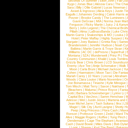
Seconds Of Summer
|
Elton John
|
Fall Ou
Kygo
|
Jonas Blue
|
Alessia Cara
|
The Cha
Sara
|
Billy
|
Ollie Gabriel
|
Lucas Newman
Axwel & Ingrosso
|
Alicia Keys
|
Justin Ti
Eagulls
|
Johannes Oerding
|
Calvin Harris 
Posner
|
Brooke Candy
|
The Lumineers
|
Gavin DeGraw
|
MIA
|
Norma Jean Mart
Ferguson
|
Ricky Martin
|
Juicy J & Kany
Berry
|
John Legend
|
The Chemical Broth
Pillath
|
Alma
|
LaBrassBanda
|
Luke Chris
Martin Garrix
|
Snakeships & MO
|
Louka
|
D
Hotel
|
Peter Maffay
|
Highly Suspect
|
K
Stargate
|
Joey Badass
|
Gretta Ray
|
Samed
Brandenstein
|
Jennifer Hudson
|
Noah Cy
Balbina
|
Martin Garrix & Troye Sivan
|
Ki
Williams
|
AC DC
|
dePresno
|
Superfruit
|
Montana
|
SZA
|
Wunderwelt
|
Prinz Pi
|
The
Country Communion
|
Khalid
|
Louis Tomlin
Grizzly Bear
|
Chris Brown
|
LCD Soundsys
Enemy
|
Ace Tee
|
Antje Schomaker
|
Walk 
Moon
|
Carla Bruni
|
Michael Jackson
|
Yu
Cohen
|
Haematom
|
Moon Taxi
|
Die Fantas
Mariah Carey
|
10 Years
|
Lecrae
|
Abraham
Woods
|
Clara Louise
|
Mario Novembre
|
Or
Joe Bonamassa
|
Tinashe
|
Kylie Minogue
Tom Misch
|
Matt Terry
|
Saxon
|
Nakhane
|
Bleachers
|
Maluma
|
Prince Royce
|
Fanta
Gotti
|
Barbara Schoeneberger
|
Lykke Li
|
Capital Bra
|
VanJess
|
Samm Henshaw
|
M
Adesse
|
Wet
|
Justin Jesso
|
Marteria and 
Jean Michel Jarre
|
Tash Sultana
|
Ilira
|
LS
Magic!
|
Silk City
|
Avril Lavigne
|
Shotty H
Peep
|
King Princess
|
Flora Cash
|
Maxw
Ronson
|
Professor Green
|
Zedd
|
Ward T
Alive
|
Maggie Rogers
|
Koffee
|
Yung Pinch
Dendemann
|
Cage The Elephant
|
Avantas
Cash
|
David Bowie
|
Miles Davis
|
Bob Dyla
|
Logic
|
Shaggy
|
Kyd The Band
|
Bakerm