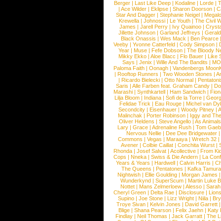
Berger
|
Last Like Deep
|
Kodaline
|
Lorde
|
|
Ace Wilder
|
Eklipse
|
Sharon Doorson
|
C
Star And Dagger
|
Stephanie Neigel
|
Megal
Krewella
|
Johnossi
|
Le Youth
|
The Civil 
James
|
Jarell Perry
|
Ivy Quainoo
|
Crysta
Jillette Johnson
|
Garland Jeffreys
|
Gerald
Black Onassis
|
Wes Mack
|
Ben Pearce
Veeby
|
Yvonne Catterfeld
|
Cody Simpson
|
Year
|
Muse
|
Fefe Dobson
|
The Bloody N
Mikky Ekko
|
Aloe Blacc
|
Flo Bauer
|
Like
Says
|
Jenix
|
Wille And The Bandits
|
MO
Paloma Faith
|
Oonagh
|
Vandenbergs Moon
|
Rooftop Runners
|
Two Wooden Stones
|
A
|
Ricardo Bielecki
|
Otto Normal
|
Pentatoni
Saris
|
Alle Farben feat. Graham Candy
|
Do
Marashi
|
Synthkartell
|
Ham Sandwich
|
Fio
Lilja Bloom
|
Indiana
|
Sofi de la Torre
|
Georg
Felidae Trick
|
Eau Rouge
|
Michel van Dy
Secondcity
|
Eisenhauer
|
Woody Pitney
|
A
Malinchak
|
Porter Robinson
|
Iggy and Th
Oliver Heldens
|
Steve Angello
|
As Animal
Lary
|
Grace
|
Adrenaline Rush
|
Tom Gaeb
Nervous Nellie
|
Dee Dee Bridgewater
|
Commons
|
Vegas
|
Maraaya
|
Wretch 32
Avener
|
Colbie Caillat
|
Conchita Wurst
|
Rhonda
|
Josef Salvat
|
Acollective
|
From Ki
Cops
|
Nneka
|
Swiss & Die Andern
|
La Conf
Years & Years
|
Hardwell
|
Calvin Harris
|
Ch
The Queens
|
Pentatones
|
Kafka Tamura
Nightwish
|
Ellie Goulding
|
Morgan James
Wunderkynd
|
SuperScum
|
Martin Luke 
Nottet
|
Mans Zelmerloew
|
Alesso
|
Sarah
Cheryl Green
|
Delta Rae
|
Disclosure
|
Lion
Supino
|
Joe Stone
|
Lizz Wright
|
Niila
|
Br
Troye Sivan
|
Kelvin Jones
|
David Garrett
Blige
|
Shana Pearson
|
Felix Jaehn
|
Katy 
Findlay
|
Neil Thomas
|
Jack Garratt
|
The L